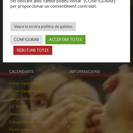
No obstant això, també podeu visitar "[CONFIGURAR]"
Història
Primer equip masculí
per proporcionar un consentiment controlat.
Organització
Primer equip femení
Publicacions
Equips masculins
Veure la nostra política de galetes
Avís legal
Equips femenins
Política de privadesa
C.E. El Vilar
CONFIGURAR
ACCEPTAR TOTES
Política de galetes
Escola
REBUTJAR TOTES
Privadesa a les xarxes
Patrocinadors
CALENDARIS
INFORMACIONS
Primer Equip Masculí
Actualitat
Primer Equip Femení
Inscripcions
Equips federats
Botiga
C.E. El Vilar
Documentació
Altres equips
Playoff
Categories inferiors
Intranet
Partits a casa
Contacte