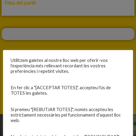
Fitxa del partit
Utilitzem galetes al nostre lloc web per oferir-vos
l’experiència més rellevant recordant les vostres
ANTERIOR
SEGÜENT
preferències i repetint visites.
DIFÍCIL FINS EL FINAL
ACTUACIÓ A PISTA DAVANT URGÈNCIES
En fer clic a "[ACCEPTAR TOTES]", accepteu l'ús de
TOTES les galetes.
Si premeu "[REBUTJAR TOTES]", només accepteu les
estrictament necessàries pel funcionament d'aquest lloc
web.
CLUB
EQUIPS