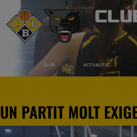
CLU
CLUB B
CLUB
ACTUALITAT
EQUIPS
CLUB
ACTUALITAT
UN PARTIT MOLT EXIG