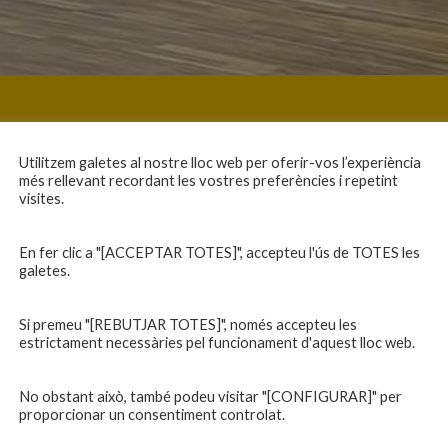
Utilitzem galetes al nostre lloc web per oferir-vos l’experiència
més rellevant recordant les vostres preferències i repetint
visites.
En fer clic a "[ACCEPTAR TOTES]", accepteu l'ús de TOTES les
galetes.
Si premeu "[REBUTJAR TOTES]", només accepteu les
estrictament necessàries pel funcionament d'aquest lloc web.
No obstant això, també podeu visitar "[CONFIGURAR]" per
proporcionar un consentiment controlat.