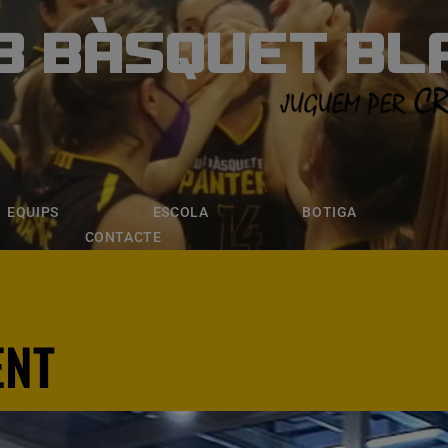
B BÀSQUET BL
ÀSQUET BLANE
ESCOLA
BOTIGA
INSCRIPCI
EQUIPS
ESCOLA
BOTIGA
CONTACTE
ENT