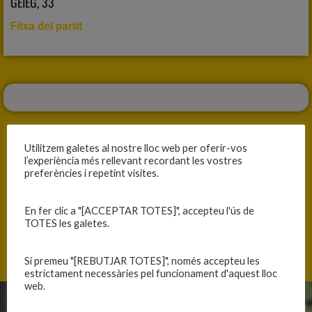
GEIEG, 33
Fitxa del partit
Utilitzem galetes al nostre lloc web per oferir-vos
l’experiència més rellevant recordant les vostres
preferències i repetint visites.
ANTERIOR
SEGÜENT
LA VICTÒRIA HA ESTAT EL MILLOR
SUPERATS EN TOT
En fer clic a "[ACCEPTAR TOTES]", accepteu l'ús de
TOTES les galetes.
Si premeu "[REBUTJAR TOTES]", només accepteu les
estrictament necessàries pel funcionament d'aquest lloc
web.