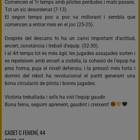
Comencen el 1r temps amb pilotes perdudes i mals passes.
Tot un xic desordenat (7-13).
El segon temps poc a poc va millorant i sembla que
comencen a entrar més en el joc (25-25).
Després del descans hi ha un canvi important d’actitud,
encert, constància i treball d’equip. (32-30).
I al 4rt temps tot és més àgil, les jugades assajades surten i
es repeteixen amb encert a cistella, la cohesió de l’equip ha
pres forma, puja el nivell defensiu, i la pressió més forta i
domini del rebot ha revolucionat el partit generant una
bona circulació de pilota i bones jugades.
Victòria treballada i se’ls ha vist l’equip gaudir.
Bona feina, seguim aprenent, gaudint i creixent!
CADET C FEMENÍ, 44