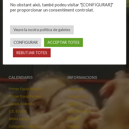
CLUB
EQUIPS
No obstant això, també podeu visitar "[CONFIGURAR]"
per proporcionar un consentiment controlat.
Història
Primer equip masculí
Organització
Primer equip femení
Publicacions
Equips masculins
Veure la nostra política de galetes
Avís legal
Equips femenins
CONFIGURAR
ACCEPTAR TOTES
Política de privadesa
C.E. El Vilar
Política de galetes
Escola
REBUTJAR TOTES
Privadesa a les xarxes
Patrocinadors
CALENDARIS
INFORMACIONS
Primer Equip Masculí
Actualitat
Primer Equip Femení
Inscripcions
Equips federats
Botiga
C.E. El Vilar
Documentació
Altres equips
Playoff
Categories inferiors
Intranet