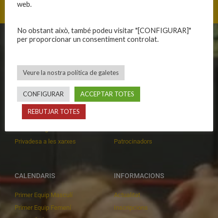
web.
No obstant això, també podeu visitar "[CONFIGURAR]"
per proporcionar un consentiment controlat.
CLUB
EQUIPS
Història
Primer equip masculí
Veure la nostra política de galetes
Organització
Primer equip femení
Publicacions
Equips masculins
CONFIGURAR
ACCEPTAR TOTES
Avís legal
Equips femenins
REBUTJAR TOTES
Política de privadesa
C.E. El Vilar
Política de galetes
Escola
Privadesa a les xarxes
Patrocinadors
CALENDARIS
INFORMACIONS
Primer Equip Masculí
Actualitat
Primer Equip Femení
Inscripcions