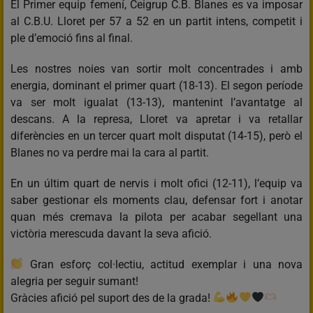
El Primer equip femení, Ceigrup C.B. Blanes es va imposar
al C.B.U. Lloret per 57 a 52 en un partit intens, competit i
ple d’emoció fins al final.
Les nostres noies van sortir molt concentrades i amb
energia, dominant el primer quart (18-13). El segon període
va ser molt igualat (13-13), mantenint l’avantatge al
descans. A la represa, Lloret va apretar i va retallar
diferències en un tercer quart molt disputat (14-15), però el
Blanes no va perdre mai la cara al partit.
En un últim quart de nervis i molt ofici (12-11), l’equip va
saber gestionar els moments clau, defensar fort i anotar
quan més cremava la pilota per acabar segellant una
victòria merescuda davant la seva afició.
Gran esforç col·lectiu, actitud exemplar i una nova
alegria per seguir sumant!
Gràcies afició pel suport des de la grada!