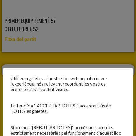
PRIMER EQUIP FEMENÍ, 57
C.B.U. LLORET, 52
Fitxa del partit
Utilitzem galetes al nostre lloc web per oferir-vos
l’experiència més rellevant recordant les vostres
preferències i repetint visites.
En fer clic a "[ACCEPTAR TOTES]", accepteu l'ús de
ANTERIOR
SEGÜENT
TOTES les galetes.
VICTÒRIA AMB AUTORITAT
PARTIT MOLT EXIGENT!
Si premeu "[REBUTJAR TOTES]", només accepteu les
estrictament necessàries pel funcionament d'aquest lloc