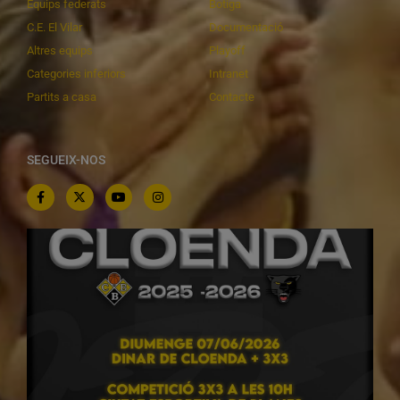
Equips federats
Botiga
C.E. El Vilar
Documentació
Altres equips
Playoff
Categories inferiors
Intranet
Partits a casa
Contacte
SEGUEIX-NOS