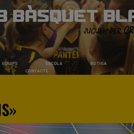
B BÀSQUET BL
ÀSQUET BLANE
ESCOLA
BOTIGA
INSCRIPCI
EQUIPS
ESCOLA
BOTIGA
CONTACTE
IS»