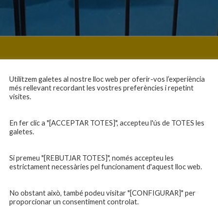
Utilitzem galetes al nostre lloc web per oferir-vos l’experiència
més rellevant recordant les vostres preferències i repetint
visites.
En fer clic a "[ACCEPTAR TOTES]", accepteu l'ús de TOTES les
galetes.
Si premeu "[REBUTJAR TOTES]", només accepteu les
estrictament necessàries pel funcionament d'aquest lloc web.
No obstant això, també podeu visitar "[CONFIGURAR]" per
proporcionar un consentiment controlat.