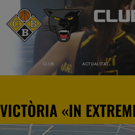
CLU
CLUB B
CLUB
ACTUALITAT
EQUIPS
CLUB
ACTUALITAT
VICTÒRIA «IN EXTREM