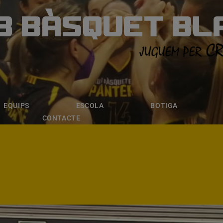
B BÀSQUET BL
ÀSQUET BLANE
ESCOLA
BOTIGA
INSCRIPCI
EQUIPS
ESCOLA
BOTIGA
CONTACTE
A