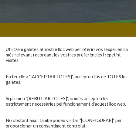
Utilitzem galetes al nostre lloc web per oferir-vos l’experiència
més rellevant recordant les vostres preferències i repetint
visites.
En fer clic a "[ACCEPTAR TOTES]", accepteu l'ús de TOTES les
galetes.
Si premeu "[REBUTJAR TOTES]", només accepteu les
estrictament necessàries pel funcionament d'aquest lloc web.
No obstant això, també podeu visitar "[CONFIGURAR]" per
proporcionar un consentiment controlat.