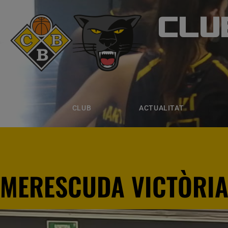
CLU
CLUB B
CLUB
ACTUALITAT
EQUIPS
CLUB
ACTUALITAT
MERESCUDA VICTÒRI