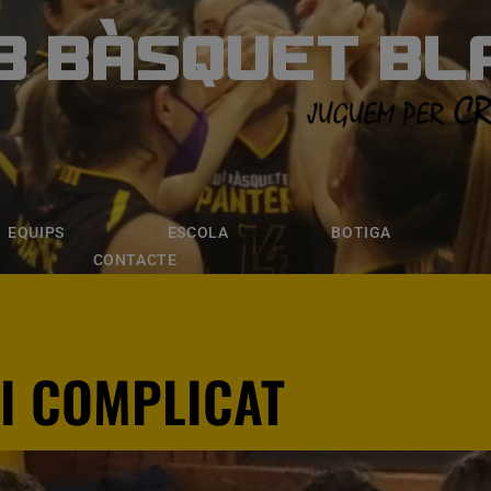
B BÀSQUET BL
ÀSQUET BLANE
ESCOLA
BOTIGA
INSCRIPCI
EQUIPS
ESCOLA
BOTIGA
CONTACTE
RI COMPLICAT