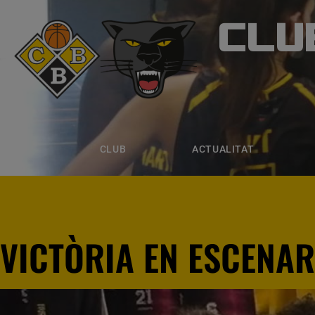
CLU
CLUB B
CLUB
ACTUALITAT
EQUIPS
CLUB
ACTUALITAT
VICTÒRIA EN ESCENA