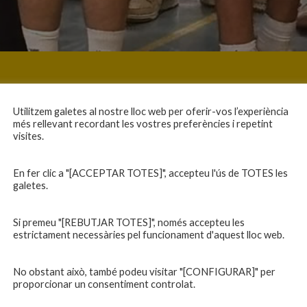
Utilitzem galetes al nostre lloc web per oferir-vos l’experiència
més rellevant recordant les vostres preferències i repetint
visites.
En fer clic a "[ACCEPTAR TOTES]", accepteu l'ús de TOTES les
galetes.
Si premeu "[REBUTJAR TOTES]", només accepteu les
estrictament necessàries pel funcionament d'aquest lloc web.
No obstant això, també podeu visitar "[CONFIGURAR]" per
proporcionar un consentiment controlat.