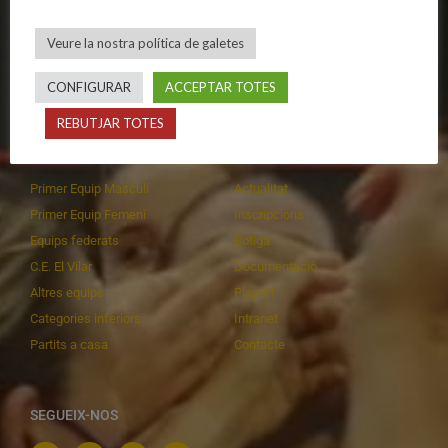
Avís legal
Equips femenins
Política de privadesa
C.E. El Vilar
Veure la nostra política de galetes
Política de galetes
Escola
Privadesa a les xarxes
Patrocinadors
CONFIGURAR
ACCEPTAR TOTES
REBUTJAR TOTES
CALENDARIS
INFORMACIONS
Primer Equip Masculí
Actualitat
Primer Equip Femení
Inscripcions
Equips federats
Botiga
C.E. El Vilar
Documentació
Altres equips
Playoff
Categories inferiors
Intranet
Partits a casa
Contacte
SEGUEIX-NOS