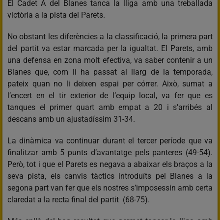
El Cadet A del Blanes tanca la lliga amb una treballada
victòria a la pista del Parets.
No obstant les diferències a la classificació, la primera part
del partit va estar marcada per la igualtat. El Parets, amb
una defensa en zona molt efectiva, va saber contenir a un
Blanes que, com li ha passat al llarg de la temporada,
pateix quan no li deixen espai per córrer. Això, sumat a
l’encert en el tir exterior de l’equip local, va fer que es
tanques el primer quart amb empat a 20 i s’arribés al
descans amb un ajustadíssim 31-34.
La dinàmica va continuar durant el tercer període que va
finalitzar amb 5 punts d’avantatge pels panteres (49-54).
Però, tot i que el Parets es negava a abaixar els braços a la
seva pista, els canvis tàctics introduïts pel Blanes a la
segona part van fer que els nostres s’imposessin amb certa
claredat a la recta final del partit (68-75).