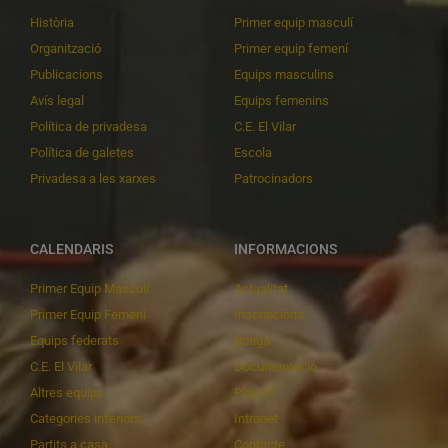
Història
Primer equip masculí
Organització
Primer equip femení
Publicacions
Equips masculins
Avís legal
Equips femenins
Política de privadesa
C.E. El Vilar
Política de galetes
Escola
Privadesa a les xarxes
Patrocinadors
CALENDARIS
INFORMACIONS
Primer Equip Masculí
Actualitat
Primer Equip Femení
Inscripcions
Equips federats
Botiga
C.E. El Vilar
Documentació
Altres equips
Playoff
Categories inferiors
Intranet
Partits a casa
Contacte