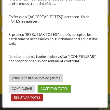
preferències i repetint visites.
Fitxa del partit
En fer clic a "[ACCEPTAR TOTES]", accepteu l'ús de
TOTES les galetes.
Si premeu "[REBUTJAR TOTES]", només accepteu les
estrictament necessàries pel funcionament d'aquest lloc
web.
No obstant això, també podeu visitar "[CONFIGURAR]"
ANTERIOR
SEGÜENT
per proporcionar un consentiment controlat.
ÚLTIM PARTIT I VICTÒRIA!
BON JOC TOT I LA DERROTA
Veure la nostra política de galetes
CONFIGURAR
ACCEPTAR TOTES
REBUTJAR TOTES
CLUB
EQUIPS