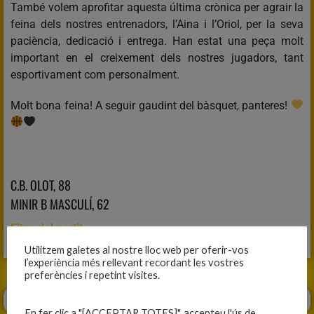
També volem aprofitar aquesta última crònica per agrair la
feina dels nostres entrenadors, l’Aina i l’Oriol, per la seva
paciència, dedicació i entrega. Han estat una peça molt
important en el creixement dels nostres jugadors, tant
esportivament com personalment.
Molt bona feina! A seguir gaudint del bàsquet, panteres!
C.B. OLOT, 88
MINIR B MASCULÍ, 62
Fitxa del partit
Utilitzem galetes al nostre lloc web per oferir-vos
l’experiència més rellevant recordant les vostres
preferències i repetint visites.
En fer clic a "[ACCEPTAR TOTES]", accepteu l'ús de