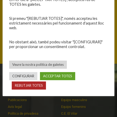
TOTES les galetes.
Si premeu "[REBUTJAR TOTES]", només accepteu les
estrictament necessàries pel funcionament d'aquest lloc
ANTERIOR
SEGÜENT
web.
PER SENTIR-SE ORGULLOSES
EL TREBALL DÓNA LA VICTÒRIA
No obstant això, també podeu visitar "[CONFIGURAR]"
per proporcionar un consentiment controlat.
Veure la nostra política de galetes
CONFIGURAR
ACCEPTAR TOTES
CLUB
EQUIPS
REBUTJAR TOTES
Història
Primer equip masculí
Organització
Primer equip femení
Publicacions
Equips masculins
Avís legal
Equips femenins
Política de privadesa
C.E. El Vilar