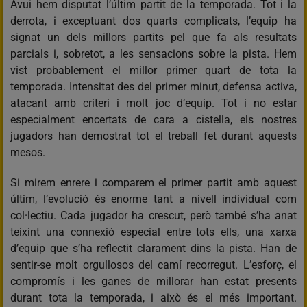
Avui hem disputat l’últim partit de la temporada. Tot i la
derrota, i exceptuant dos quarts complicats, l’equip ha
signat un dels millors partits pel que fa als resultats
parcials i, sobretot, a les sensacions sobre la pista. Hem
vist probablement el millor primer quart de tota la
temporada. Intensitat des del primer minut, defensa activa,
atacant amb criteri i molt joc d’equip. Tot i no estar
especialment encertats de cara a cistella, els nostres
jugadors han demostrat tot el treball fet durant aquests
mesos.
Si mirem enrere i comparem el primer partit amb aquest
últim, l’evolució és enorme tant a nivell individual com
col·lectiu. Cada jugador ha crescut, però també s’ha anat
teixint una connexió especial entre tots ells, una xarxa
d’equip que s’ha reflectit clarament dins la pista. Han de
sentir-se molt orgullosos del camí recorregut. L’esforç, el
compromís i les ganes de millorar han estat presents
durant tota la temporada, i això és el més important.