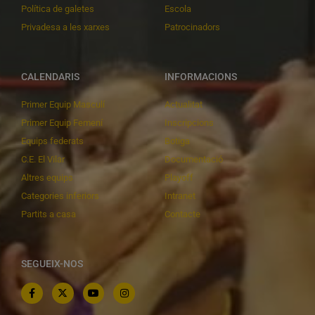
Política de galetes
Escola
Privadesa a les xarxes
Patrocinadors
CALENDARIS
INFORMACIONS
Primer Equip Masculí
Actualitat
Primer Equip Femení
Inscripcions
Equips federats
Botiga
C.E. El Vilar
Documentació
Altres equips
Playoff
Categories inferiors
Intranet
Partits a casa
Contacte
SEGUEIX-NOS