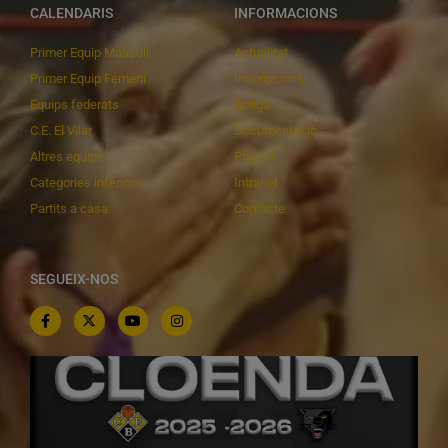
CALENDARIS
INFORMACIONS
Primer Equip Masculí
Actualitat
Primer Equip Femení
Inscripcions
Equips federats
Botiga
C.E. El Vilar
Documentació
Altres equips
Playoff
Categories inferiors
Intranet
Partits a casa
Contacte
SEGUEIX-NOS