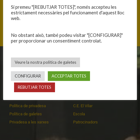
ANTERIOR
SEGÜENT
Si premeu "[REBUTJAR TOTES]", només accepteu les
ACABEM SATISFETS
MOLT BONA IMATGE DE L’EQUIP
estrictament necessàries pel funcionament d'aquest lloc
web.
No obstant això, també podeu visitar "[CONFIGURAR]"
per proporcionar un consentiment controlat.
CLUB
EQUIPS
Veure la nostra política de galetes
Història
Primer equip masculí
CONFIGURAR
ACCEPTAR TOTES
Organització
Primer equip femení
REBUTJAR TOTES
Publicacions
Equips masculins
Avís legal
Equips femenins
Política de privadesa
C.E. El Vilar
Política de galetes
Escola
Privadesa a les xarxes
Patrocinadors