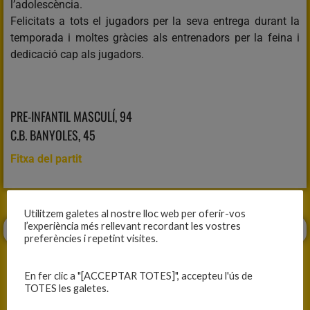
l’adolescència.
Felicitats a tots el jugadors per la seva entrega durant la
temporada i moltes gràcies als entrenadors per la feina i
dedicació cap als jugadors.
PRE-INFANTIL MASCULÍ, 94
C.B. BANYOLES, 45
Fitxa del partit
Utilitzem galetes al nostre lloc web per oferir-vos
l’experiència més rellevant recordant les vostres
preferències i repetint visites.
En fer clic a "[ACCEPTAR TOTES]", accepteu l'ús de
TOTES les galetes.