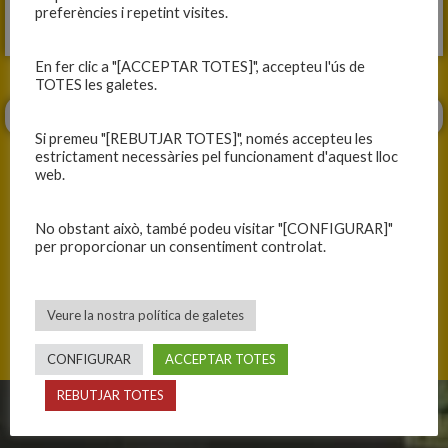
preferències i repetint visites.
Fitxa del partit
En fer clic a "[ACCEPTAR TOTES]", accepteu l'ús de
TOTES les galetes.
Si premeu "[REBUTJAR TOTES]", només accepteu les
estrictament necessàries pel funcionament d'aquest lloc
web.
No obstant això, també podeu visitar "[CONFIGURAR]"
ANTERIOR
SEGÜENT
per proporcionar un consentiment controlat.
JORNADA ESPECIAL
ELS NOSTRES PREPARADORS
Veure la nostra política de galetes
CONFIGURAR
ACCEPTAR TOTES
REBUTJAR TOTES
CLUB
EQUIPS