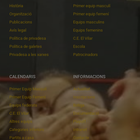
Història
Primer equip masculí
Organització
Primer equip femení
Publicacions
Equips masculins
Avís legal
Equips femenins
Política de privadesa
C.E. El Vilar
Política de galetes
Escola
Privadesa a les xarxes
Patrocinadors
CALENDARIS
INFORMACIONS
Primer Equip Masculí
Actualitat
Primer Equip Femení
Inscripcions
Equips federats
Botiga
C.E. El Vilar
Documentació
Altres equips
Playoff
Categories inferiors
Intranet
Partits a casa
Contacte