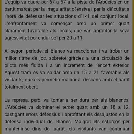
L’equip va caure per 67 a 57 a la pista de l’Arbúcies en un
partit marcat per la irregularitat ofensiva i per la dificultat a
l’hora de defensar les situacions d’1×1 del conjunt local.
L’enfrontament va començar amb un primer quart
clarament favorable als locals, que van aprofitar la seva
agressivitat per endur-se’l per 20 a 11.
Al segon període, el Blanes va reaccionar i va trobar un
millor ritme de joc, sobretot gràcies a una circulació de
pilota més fluida i a un increment de l’encert exterior.
Aquest tram es va saldar amb un 15 a 21 favorable als
visitants, que els permetia marxar al descans amb el partit
totalment obert.
La represa, però, va tornar a ser dura per als blanencs.
L’Arbúcies va dominar el tercer quart amb un 18 a 12,
castigant errors defensius i aprofitant els desajustos en la
defensa individual del Blanes. Malgrat els esforços per
mantenir-se dins del partit, els visitants van continuar