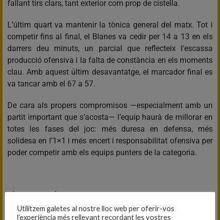
fallant tirs clars, tant exterior com prop de cistella.
L’últim quart va mantenir la tònica general del matx. Tot i
competir fins al final, el Blanes va cedir per 14 a 13 en els
darrers deu minuts, un parcial que reflecteix l’escassa
producció ofensiva i la falta de constància en els moments
clau. Amb aquest últim desavantatge, el marcador final es
va tancar amb el 67 a 57.
De cara als propers compromisos —especialment amb un
partit important que s’acosta— l’equip haurà de millorar en
totes les fases del joc: més duresa en defensa, més
solidesa en l’1×1 i més encert i responsabilitat ofensiva per
poder competir amb els equips punters de la categoria.
BÀSQUET ARBÚCIES, 67
PRIMER EQUIP MASCULÍ, 57
Utilitzem galetes al nostre lloc web per oferir-vos
l’experiència més rellevant recordant les vostres