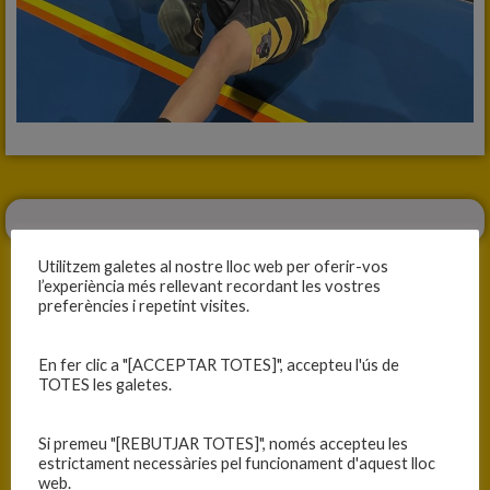
Utilitzem galetes al nostre lloc web per oferir-vos
l’experiència més rellevant recordant les vostres
preferències i repetint visites.
ANTERIOR
SEGÜENT
En fer clic a "[ACCEPTAR TOTES]", accepteu l'ús de
TOTES les galetes.
AIXÍ NO!
TENIM FOTO GUANYADORA!
Si premeu "[REBUTJAR TOTES]", només accepteu les
estrictament necessàries pel funcionament d'aquest lloc
web.