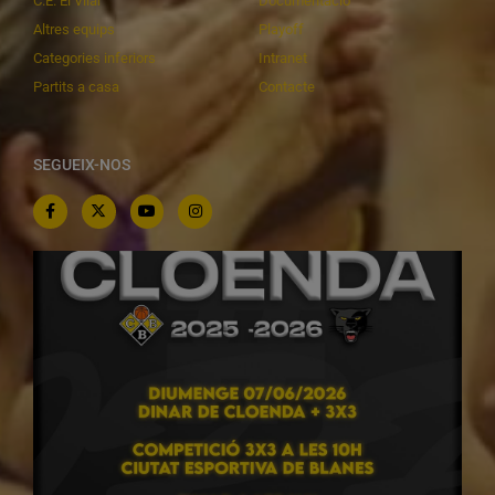
C.E. El Vilar
Documentació
Altres equips
Playoff
Categories inferiors
Intranet
Partits a casa
Contacte
SEGUEIX-NOS