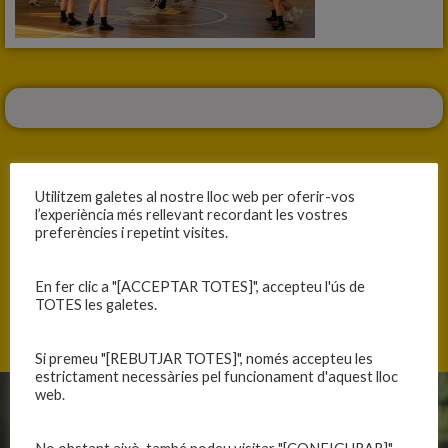
Utilitzem galetes al nostre lloc web per oferir-vos
l’experiència més rellevant recordant les vostres
ANTERIOR
SEGÜENT
preferències i repetint visites.
L’INFANTIL FEMENÍ CAU A MATARÓ EN PARTIT AMISTÓS
RESULTATS DEL CAP DE SETMANA
En fer clic a "[ACCEPTAR TOTES]", accepteu l'ús de
TOTES les galetes.
Si premeu "[REBUTJAR TOTES]", només accepteu les
estrictament necessàries pel funcionament d'aquest lloc
web.
CLUB
EQUIPS