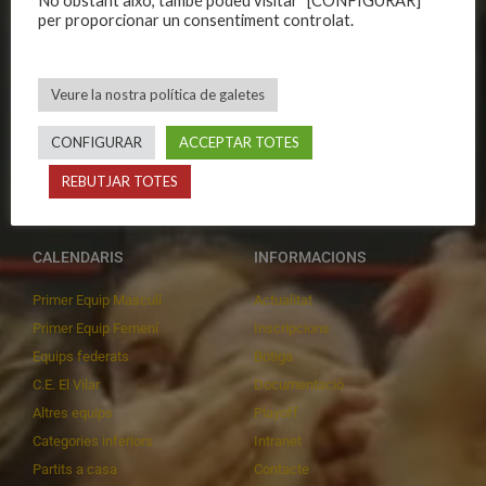
No obstant això, també podeu visitar "[CONFIGURAR]"
Història
Primer equip masculí
per proporcionar un consentiment controlat.
Organització
Primer equip femení
Publicacions
Equips masculins
Veure la nostra política de galetes
Avís legal
Equips femenins
Política de privadesa
C.E. El Vilar
CONFIGURAR
ACCEPTAR TOTES
Política de galetes
Escola
REBUTJAR TOTES
Privadesa a les xarxes
Patrocinadors
CALENDARIS
INFORMACIONS
Primer Equip Masculí
Actualitat
Primer Equip Femení
Inscripcions
Equips federats
Botiga
C.E. El Vilar
Documentació
Altres equips
Playoff
Categories inferiors
Intranet
Partits a casa
Contacte