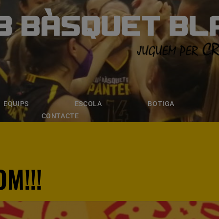
B BÀSQUET BL
ÀSQUET BLANE
ESCOLA
BOTIGA
INSCRIPCI
EQUIPS
ESCOLA
BOTIGA
CONTACTE
M!!!