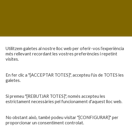
Utilitzem galetes al nostre lloc web per oferir-vos l’experiència
més rellevant recordant les vostres preferències i repetint
visites.
En fer clic a "[ACCEPTAR TOTES]", accepteu l'ús de TOTES les
galetes.
Si premeu "[REBUTJAR TOTES]", només accepteu les
estrictament necessàries pel funcionament d'aquest lloc web.
No obstant això, també podeu visitar "[CONFIGURAR]" per
proporcionar un consentiment controlat.