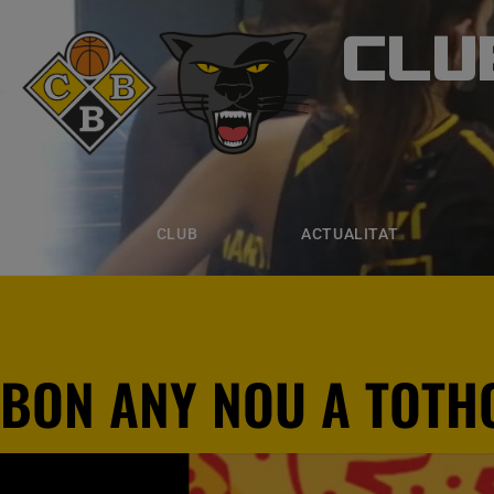
CLU
CLUB B
CLUB
ACTUALITAT
EQUIPS
CLUB
ACTUALITAT
BON ANY NOU A TOTHO