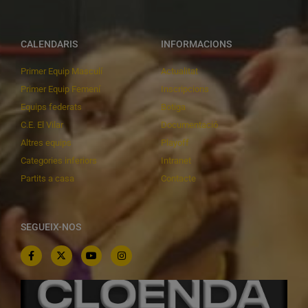
CALENDARIS
INFORMACIONS
Primer Equip Masculí
Actualitat
Primer Equip Femení
Inscripcions
Equips federats
Botiga
C.E. El Vilar
Documentació
Altres equips
Playoff
Categories inferiors
Intranet
Partits a casa
Contacte
SEGUEIX-NOS