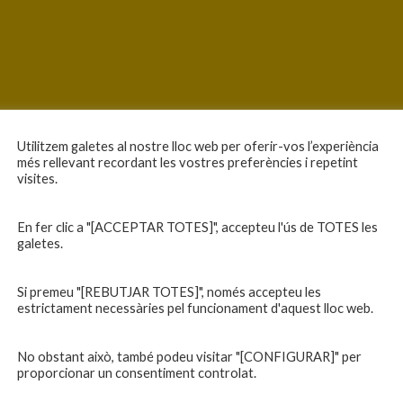
Utilitzem galetes al nostre lloc web per oferir-vos l’experiència
més rellevant recordant les vostres preferències i repetint
visites.
En fer clic a "[ACCEPTAR TOTES]", accepteu l'ús de TOTES les
galetes.
Si premeu "[REBUTJAR TOTES]", només accepteu les
estrictament necessàries pel funcionament d'aquest lloc web.
No obstant això, també podeu visitar "[CONFIGURAR]" per
proporcionar un consentiment controlat.