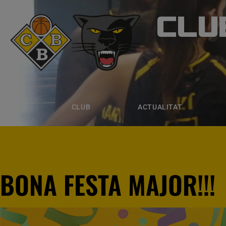
CLU
CLUB B
CLUB
ACTUALITAT
EQUIPS
CLUB
ACTUALITAT
BONA FESTA MAJOR!!!