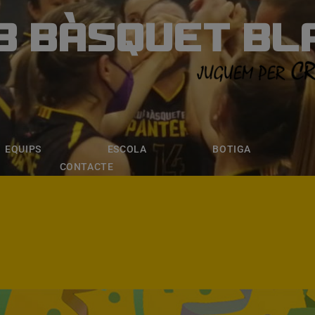
B BÀSQUET BL
ÀSQUET BLANE
ESCOLA
BOTIGA
INSCRIPCI
EQUIPS
ESCOLA
BOTIGA
CONTACTE