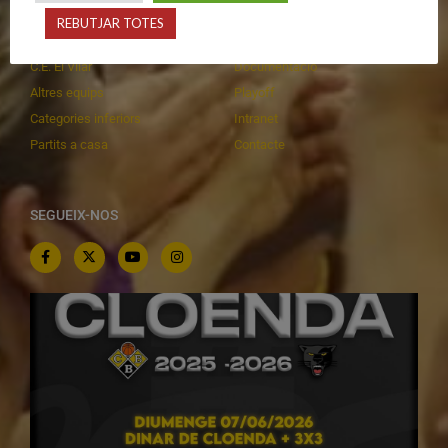
Primer Equip Femení
Inscripcions
REBUTJAR TOTES
Equips federats
Botiga
C.E. El Vilar
Documentació
Altres equips
Playoff
Categories inferiors
Intranet
Partits a casa
Contacte
SEGUEIX-NOS