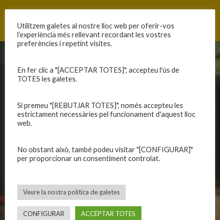
←
SAF20240505
SAM20240525
→
Utilitzem galetes al nostre lloc web per oferir-vos
l’experiència més rellevant recordant les vostres
preferències i repetint visites.
CLUB
EQUIPS
En fer clic a "[ACCEPTAR TOTES]", accepteu l'ús de
TOTES les galetes.
Història
Primer equip masculí
Organització
Primer equip femení
Si premeu "[REBUTJAR TOTES]", només accepteu les
Publicacions
Equips masculins
estrictament necessàries pel funcionament d'aquest lloc
Avís legal
Equips femenins
web.
Política de privadesa
C.E. El Vilar
Política de galetes
Escola
No obstant això, també podeu visitar "[CONFIGURAR]"
per proporcionar un consentiment controlat.
Privadesa a les xarxes
Patrocinadors
Veure la nostra política de galetes
CALENDARIS
INFORMACIONS
CONFIGURAR
ACCEPTAR TOTES
Primer Equip Masculí
Actualitat