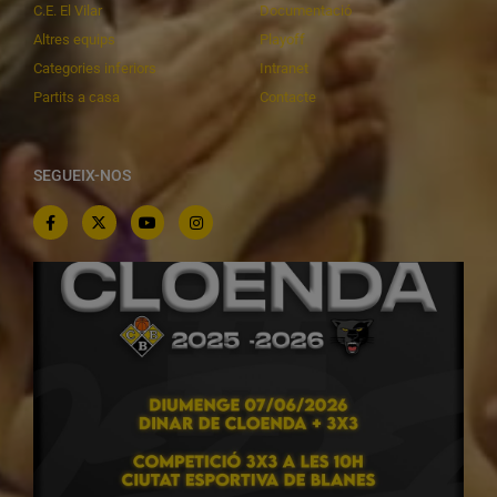
C.E. El Vilar
Documentació
Altres equips
Playoff
Categories inferiors
Intranet
Partits a casa
Contacte
SEGUEIX-NOS