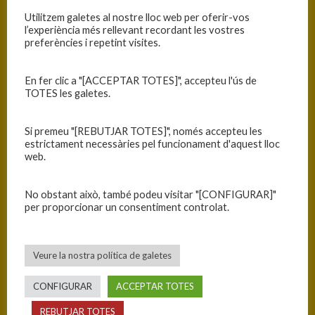
Utilitzem galetes al nostre lloc web per oferir-vos
l’experiència més rellevant recordant les vostres
preferències i repetint visites.
Campionat d'Espanya
Campionat d'Espanya
Cadet
Cadet
En fer clic a "[ACCEPTAR TOTES]", accepteu l'ús de
TOTES les galetes.
Si premeu "[REBUTJAR TOTES]", només accepteu les
Campionat d'Espanya
Campionat d'Espanya
estrictament necessàries pel funcionament d'aquest lloc
Cadet
Cadet
web.
No obstant això, també podeu visitar "[CONFIGURAR]"
per proporcionar un consentiment controlat.
Campionat d'Espanya
Cadet
Veure la nostra política de galetes
CONFIGURAR
ACCEPTAR TOTES
←
Concurs fotos equips 24-25
Ànims Laura
→
REBUTJAR TOTES