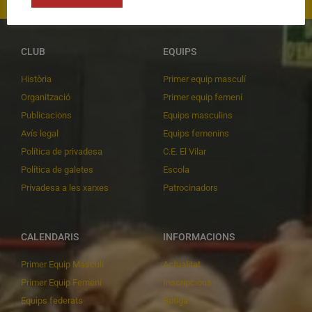
CLUB
EQUIPS
Història
Primer equip masculí
Organització
Primer equip femení
Publicacions
Equips masculins
Avís legal
Equips femenins
Política de privadesa
C.E. El Vilar
Política de galetes
Escola
Privadesa a les xarxes
Patrocinadors
CALENDARIS
INFORMACIONS
Primer Equip Masculí
Actualitat
Primer Equip Femení
Inscripcions
Equips federats
Botiga