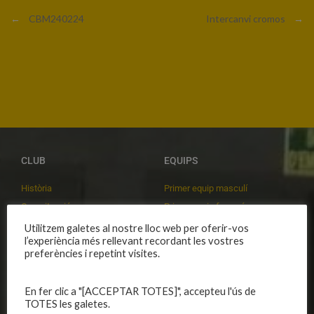
←
CBM240224
Intercanvi cromos
→
CLUB
EQUIPS
Història
Primer equip masculí
Organització
Primer equip femení
Publicacions
Equips masculins
Utilitzem galetes al nostre lloc web per oferir-vos
l’experiència més rellevant recordant les vostres
Avís legal
Equips femenins
preferències i repetint visites.
Política de privadesa
C.E. El Vilar
Política de galetes
Escola
En fer clic a "[ACCEPTAR TOTES]", accepteu l'ús de
Privadesa a les xarxes
Patrocinadors
TOTES les galetes.