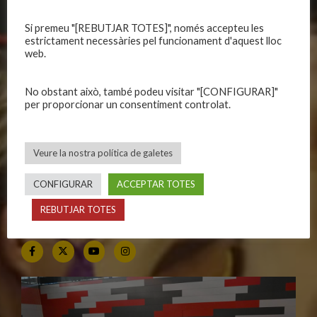
Si premeu "[REBUTJAR TOTES]", només accepteu les
CALENDARIS
INFORMACIONS
estrictament necessàries pel funcionament d'aquest lloc
web.
Primer Equip Masculí
Actualitat
Primer Equip Femení
Inscripcions
No obstant això, també podeu visitar "[CONFIGURAR]"
Equips federats
Botiga
per proporcionar un consentiment controlat.
C.E. El Vilar
Documentació
Altres equips
Playoff
Veure la nostra política de galetes
Categories inferiors
Intranet
Partits a casa
Contacte
CONFIGURAR
ACCEPTAR TOTES
REBUTJAR TOTES
SEGUEIX-NOS