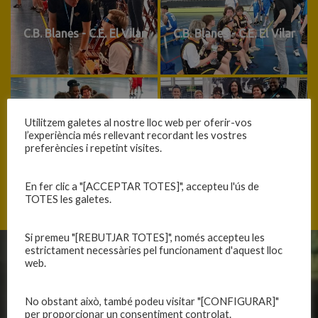
C.B. Blanes - C.E. El Vilar
C.B. Blanes - C.E. El Vilar
C.B. Blanes - C.E. El Vilar
C.B. Blanes - C.E. El Vilar
Utilitzem galetes al nostre lloc web per oferir-vos
l’experiència més rellevant recordant les vostres
preferències i repetint visites.
En fer clic a "[ACCEPTAR TOTES]", accepteu l'ús de
TOTES les galetes.
←
CAM-250426
SAF-20250520
→
Si premeu "[REBUTJAR TOTES]", només accepteu les
estrictament necessàries pel funcionament d'aquest lloc
web.
CLUB
EQUIPS
Història
Primer equip masculí
No obstant això, també podeu visitar "[CONFIGURAR]"
Organització
Primer equip femení
per proporcionar un consentiment controlat.