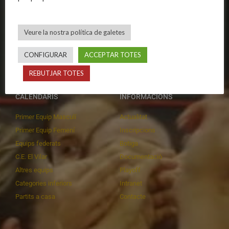
Publicacions
Equips masculins
Avís legal
Equips femenins
Veure la nostra política de galetes
Política de privadesa
C.E. El Vilar
Política de galetes
Escola
CONFIGURAR
ACCEPTAR TOTES
Privadesa a les xarxes
Patrocinadors
REBUTJAR TOTES
CALENDARIS
INFORMACIONS
Primer Equip Masculí
Actualitat
Primer Equip Femení
Inscripcions
Equips federats
Botiga
C.E. El Vilar
Documentació
Altres equips
Playoff
Categories inferiors
Intranet
Partits a casa
Contacte