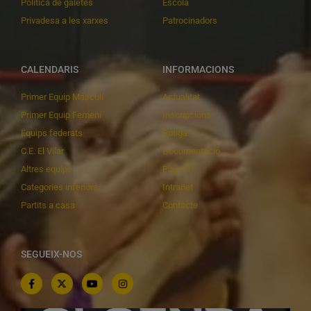
Política de galetes
Escola
Privadesa a les xarxes
Patrocinadors
CALENDARIS
INFORMACIONS
Primer Equip Masculí
Actualitat
Primer Equip Femení
Inscripcions
Equips federats
Botiga
C.E. El Vilar
Documentació
Altres equips
Playoff
Categories inferiors
Intranet
Partits a casa
Contacte
SEGUEIX-NOS