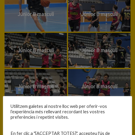
Júnior B masculí
Júnior B masculí
Júnior B masculí
Júnior B masculí
Júnior B masculí
Júnior B masculí
Utilitzem galetes al nostre lloc web per oferir-vos
l’experiència més rellevant recordant les vostres
preferències i repetint visites.
Júnior B masculí
Júnior B masculí
En fer clic a "[ACCEPTAR TOTES]", accepteu l'ús de