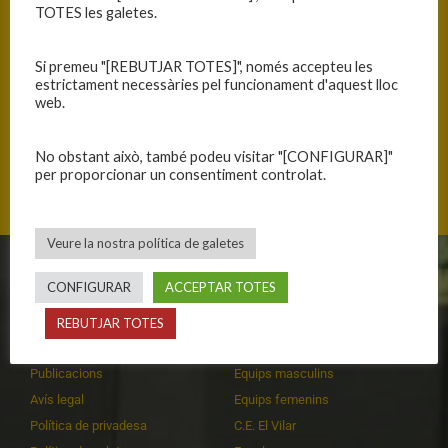
TOTES les galetes.
Si premeu "[REBUTJAR TOTES]", només accepteu les
Júnior B masculí
Júnior B masculí
estrictament necessàries pel funcionament d'aquest lloc
web.
No obstant això, també podeu visitar "[CONFIGURAR]"
per proporcionar un consentiment controlat.
←
SAF-Isona
SAM-260314
→
Veure la nostra política de galetes
CLUB
EQUIPS
CONFIGURAR
ACCEPTAR TOTES
Història
Primer equip masculí
REBUTJAR TOTES
Organització
Primer equip femení
Publicacions
Equips masculins
Avís legal
Equips femenins
Política de privadesa
C.E. El Vilar