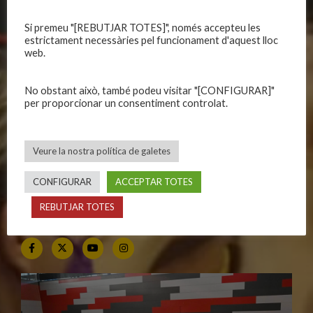
Si premeu "[REBUTJAR TOTES]", només accepteu les
CALENDARIS
INFORMACIONS
estrictament necessàries pel funcionament d'aquest lloc
web.
Primer Equip Masculí
Actualitat
Primer Equip Femení
Inscripcions
No obstant això, també podeu visitar "[CONFIGURAR]"
Equips federats
Botiga
per proporcionar un consentiment controlat.
C.E. El Vilar
Documentació
Altres equips
Playoff
Veure la nostra política de galetes
Categories inferiors
Intranet
Partits a casa
Contacte
CONFIGURAR
ACCEPTAR TOTES
REBUTJAR TOTES
SEGUEIX-NOS