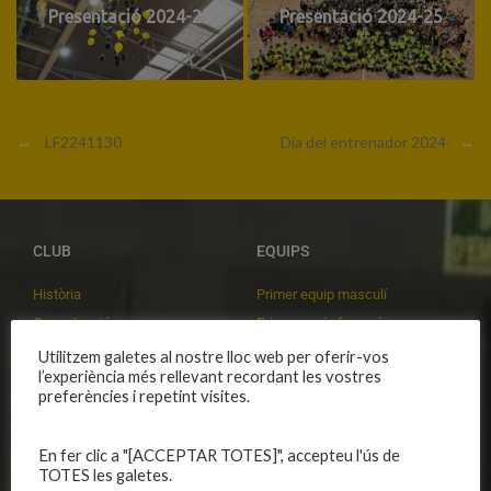
Presentació 2024-25
Presentació 2024-25
←
LF2241130
Dia del entrenador 2024
→
CLUB
EQUIPS
Història
Primer equip masculí
Organització
Primer equip femení
Publicacions
Equips masculins
Utilitzem galetes al nostre lloc web per oferir-vos
l’experiència més rellevant recordant les vostres
Avís legal
Equips femenins
preferències i repetint visites.
Política de privadesa
C.E. El Vilar
Política de galetes
Escola
En fer clic a "[ACCEPTAR TOTES]", accepteu l'ús de
Privadesa a les xarxes
Patrocinadors
TOTES les galetes.