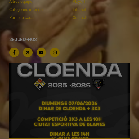
Altres equips
Playoff
Categories inferiors
Intranet
Partits a casa
Contacte
SEGUEIX-NOS