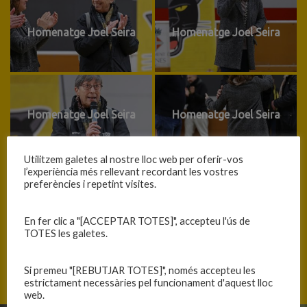
Homenatge Joel Seira
Homenatge Joel Seira
Homenatge Joel Seira
Homenatge Joel Seira
Utilitzem galetes al nostre lloc web per oferir-vos
l’experiència més rellevant recordant les vostres
preferències i repetint visites.
Homenatge Joel Seira
En fer clic a "[ACCEPTAR TOTES]", accepteu l'ús de
TOTES les galetes.
Si premeu "[REBUTJAR TOTES]", només accepteu les
←
Presentacio2025_recapta
Presentacio2025
→
estrictament necessàries pel funcionament d'aquest lloc
web.