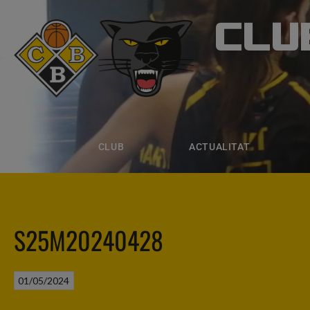
CLU
CLUB B
CLUB
ACTUALITAT
EQUIPS
CLUB
ACTUALITAT
S25M20240428
01/05/2024