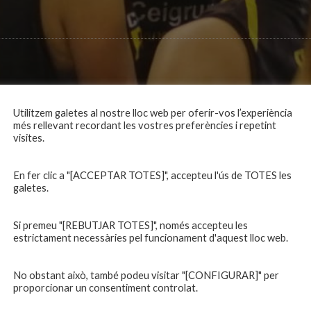
Utilitzem galetes al nostre lloc web per oferir-vos l’experiència
més rellevant recordant les vostres preferències i repetint
visites.
En fer clic a "[ACCEPTAR TOTES]", accepteu l'ús de TOTES les
galetes.
Si premeu "[REBUTJAR TOTES]", només accepteu les
estrictament necessàries pel funcionament d'aquest lloc web.
No obstant això, també podeu visitar "[CONFIGURAR]" per
proporcionar un consentiment controlat.