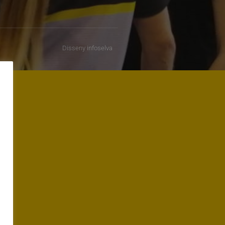
Disseny
infoselva