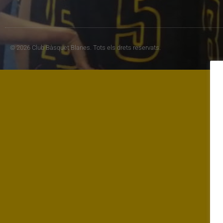
© 2026 Club Bàsquet Blanes. Tots els drets reservats.