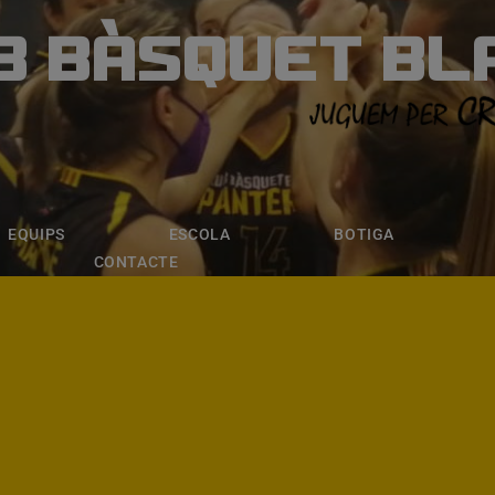
B BÀSQUET BL
ÀSQUET BLANE
ESCOLA
BOTIGA
INSCRIPCI
EQUIPS
ESCOLA
BOTIGA
CONTACTE