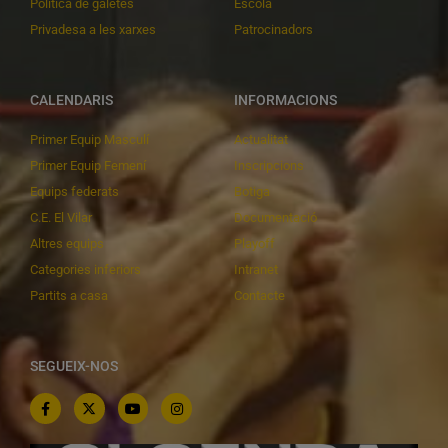
Política de galetes
Escola
Privadesa a les xarxes
Patrocinadors
CALENDARIS
INFORMACIONS
Primer Equip Masculí
Actualitat
Primer Equip Femení
Inscripcions
Equips federats
Botiga
C.E. El Vilar
Documentació
Altres equips
Playoff
Categories inferiors
Intranet
Partits a casa
Contacte
SEGUEIX-NOS