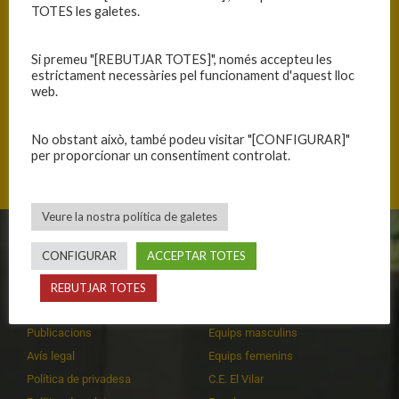
TOTES les galetes.
Si premeu "[REBUTJAR TOTES]", només accepteu les
Primer equip masculí
Primer equip masculí
estrictament necessàries pel funcionament d'aquest lloc
web.
No obstant això, també podeu visitar "[CONFIGURAR]"
per proporcionar un consentiment controlat.
←
Basketmon2026
SAM20260418
→
Veure la nostra política de galetes
CLUB
EQUIPS
CONFIGURAR
ACCEPTAR TOTES
Història
Primer equip masculí
REBUTJAR TOTES
Organització
Primer equip femení
Publicacions
Equips masculins
Avís legal
Equips femenins
Política de privadesa
C.E. El Vilar