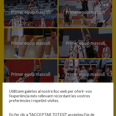
Primer equip masculí
Primer equip masculí
Primer equip masculí
Primer equip masculí
Primer equip masculí
Primer equip masculí
Utilitzem galetes al nostre lloc web per oferir-vos
l’experiència més rellevant recordant les vostres
preferències i repetint visites.
Primer equip masculí
Primer equip masculí
En fer clic a "[ACCEPTAR TOTES]", accepteu l'ús de