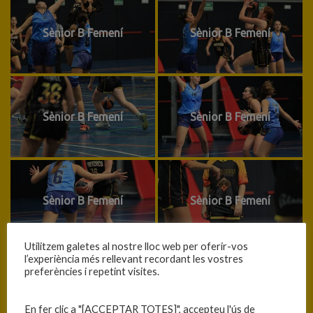
Sènior B Femení
Sènior B Femení
Sènior B Femení
Sènior B Femení
Sènior B Femení
Sènior B Femení
Utilitzem galetes al nostre lloc web per oferir-vos
l’experiència més rellevant recordant les vostres
preferències i repetint visites.
Sènior B Femení
Sènior B Femení
En fer clic a "[ACCEPTAR TOTES]", accepteu l'ús de