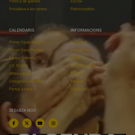
Política de galetes
Escola
Privadesa a les xarxes
Patrocinadors
CALENDARIS
INFORMACIONS
Primer Equip Masculí
Actualitat
Primer Equip Femení
Inscripcions
Equips federats
Botiga
C.E. El Vilar
Documentació
Altres equips
Playoff
Categories inferiors
Intranet
Partits a casa
Contacte
SEGUEIX-NOS