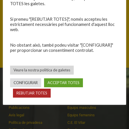
TOTES les galetes.
Si premeu "[REBUTJAR TOTES]", només accepteu les
Sènior B Femení
Sènior B Femení
estrictament necessàries pel funcionament d'aquest lloc
web.
No obstant això, també podeu visitar "[CONFIGURAR]"
per proporcionar un consentiment controlat.
←
JAM-2025FEB15
SAF-250222
→
Veure la nostra política de galetes
CLUB
EQUIPS
CONFIGURAR
ACCEPTAR TOTES
Història
Primer equip masculí
REBUTJAR TOTES
Organització
Primer equip femení
Publicacions
Equips masculins
Avís legal
Equips femenins
Política de privadesa
C.E. El Vilar