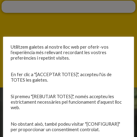
ANTERIOR
SEGÜENT
Utilitzem galetes al nostre lloc web per oferir-vos
l’experiència més rellevant recordant les vostres
COMPETIM DE TU A TU CONTRA EL LÍDER
CLOENDA DE TEMPORADA
preferències i repetint visites.
En fer clic a "[ACCEPTAR TOTES]", accepteu l'ús de
TOTES les galetes.
Si premeu "[REBUTJAR TOTES]", només accepteu les
estrictament necessàries pel funcionament d'aquest lloc
CLUB
EQUIPS
web.
Història
Primer equip masculí
Organització
Primer equip femení
No obstant això, també podeu visitar "[CONFIGURAR]"
per proporcionar un consentiment controlat.
Publicacions
Equips masculins