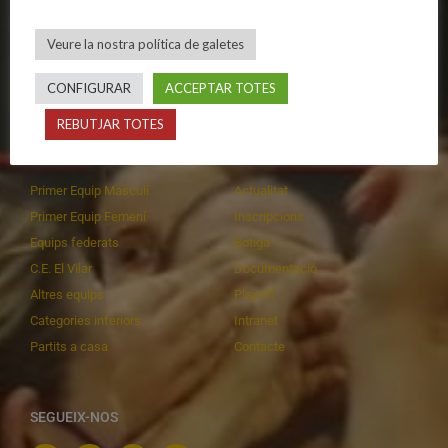
Avís legal
Equips femenins
Política de privadesa
C.E. El Vilar
Veure la nostra política de galetes
Política de galetes
Escola
Privadesa a les xarxes
Patrocinadors
CONFIGURAR
ACCEPTAR TOTES
REBUTJAR TOTES
CALENDARIS
INFORMACIONS
Primer Equip Masculí
Actualitat
Primer Equip Femení
Inscripcions
Equips federats
Botiga
C.E. El Vilar
Documentació
Altres equips
Playoff
Categories inferiors
Intranet
Partits a casa
Contacte
SEGUEIX-NOS