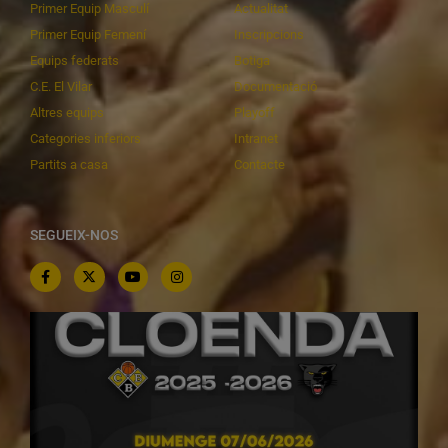
Primer Equip Masculí
Actualitat
Primer Equip Femení
Inscripcions
Equips federats
Botiga
C.E. El Vilar
Documentació
Altres equips
Playoff
Categories inferiors
Intranet
Partits a casa
Contacte
SEGUEIX-NOS