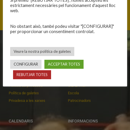
Si premeu "[REBUTJAR TOTES]", només accepteu les
estrictament necessàries pel funcionament d'aquest lloc
web.
No obstant això, també podeu visitar "[CONFIGURAR]"
per proporcionar un consentiment controlat.
CLUB
EQUIPS
Veure la nostra política de galetes
Història
Primer equip masculí
Organització
Primer equip femení
CONFIGURAR
ACCEPTAR TOTES
Publicacions
Equips masculins
REBUTJAR TOTES
Avís legal
Equips femenins
Política de privadesa
C.E. El Vilar
Política de galetes
Escola
Privadesa a les xarxes
Patrocinadors
CALENDARIS
INFORMACIONS