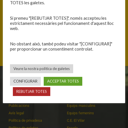
TOTES les galetes.
Si premeu "[REBUTJAR TOTES]", només accepteu les
estrictament necessàries pel funcionament d'aquest lloc
ANTERIOR
SEGÜENT
web.
DIA DE PARTIT
BONA IMATGE AMB VICTÒRIA
No obstant això, també podeu visitar "[CONFIGURAR]"
per proporcionar un consentiment controlat.
Veure la nostra política de galetes
CLUB
EQUIPS
CONFIGURAR
ACCEPTAR TOTES
Història
Primer equip masculí
REBUTJAR TOTES
Organització
Primer equip femení
Publicacions
Equips masculins
Avís legal
Equips femenins
Política de privadesa
C.E. El Vilar
Política de galetes
Escola