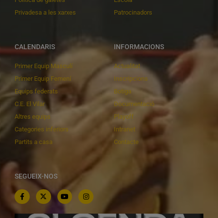
Privadesa a les xarxes
Patrocinadors
CALENDARIS
INFORMACIONS
Primer Equip Masculí
Actualitat
Primer Equip Femení
Inscripcions
Equips federats
Botiga
C.E. El Vilar
Documentació
Altres equips
Playoff
Categories inferiors
Intranet
Partits a casa
Contacte
SEGUEIX-NOS