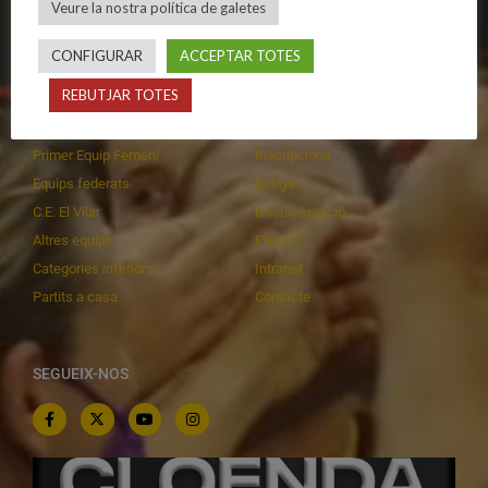
Veure la nostra política de galetes
Privadesa a les xarxes
Patrocinadors
CONFIGURAR
ACCEPTAR TOTES
CALENDARIS
INFORMACIONS
REBUTJAR TOTES
Primer Equip Masculí
Actualitat
Primer Equip Femení
Inscripcions
Equips federats
Botiga
C.E. El Vilar
Documentació
Altres equips
Playoff
Categories inferiors
Intranet
Partits a casa
Contacte
SEGUEIX-NOS