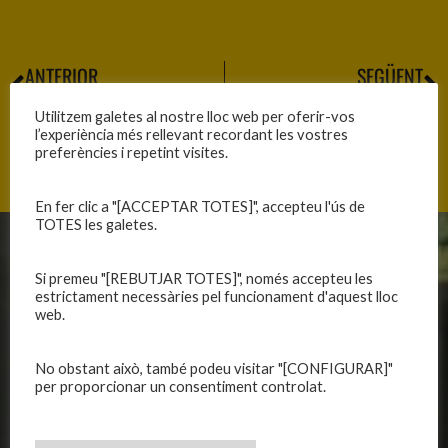
ANTERIOR
SEGÜENT
PARTITS A LA CIUTAT ESPORTIVA
CASAL D’ESTIU 2025
Utilitzem galetes al nostre lloc web per oferir-vos
l’experiència més rellevant recordant les vostres
preferències i repetint visites.
En fer clic a "[ACCEPTAR TOTES]", accepteu l'ús de
TOTES les galetes.
CLUB
EQUIPS
Si premeu "[REBUTJAR TOTES]", només accepteu les
estrictament necessàries pel funcionament d'aquest lloc
Història
Primer equip masculí
web.
Organització
Primer equip femení
Publicacions
Equips masculins
No obstant això, també podeu visitar "[CONFIGURAR]"
Avís legal
Equips femenins
per proporcionar un consentiment controlat.
Política de privadesa
C.E. El Vilar
Política de galetes
Escola