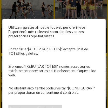
Utilitzem galetes al nostre lloc web per oferir-vos
l’experiència més rellevant recordant les vostres
CAP DE SETMANA RODÓ
REACCIÓ I CARÀCTER A DOMICILI
preferències i repetint visites.
En fer clic a "[ACCEPTAR TOTES]", accepteu l'ús de
25/03/2026
25/03/2026
TOTES les galetes.
Si premeu "[REBUTJAR TOTES]", només accepteu les
estrictament necessàries pel funcionament d'aquest lloc
web.
No obstant això, també podeu visitar "[CONFIGURAR]"
per proporcionar un consentiment controlat.