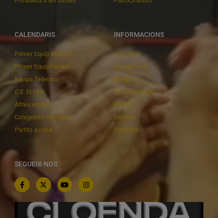
Privadesa a les xarxes
Patrocinadors
CALENDARIS
INFORMACIONS
Primer Equip Masculí
Actualitat
Primer Equip Femení
Inscripcions
Equips federats
Botiga
C.E. El Vilar
Documentació
Altres equips
Playoff
Categories inferiors
Intranet
Partits a casa
Contacte
SEGUEIX-NOS