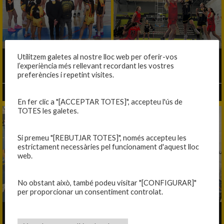
Utilitzem galetes al nostre lloc web per oferir-vos
EL REBOOOT!
QUIN CLUTCH FINAL!
l’experiència més rellevant recordant les vostres
preferències i repetint visites.
05/03/2026
18/02/2026
En fer clic a "[ACCEPTAR TOTES]", accepteu l'ús de
TOTES les galetes.
Si premeu "[REBUTJAR TOTES]", només accepteu les
estrictament necessàries pel funcionament d'aquest lloc
web.
No obstant això, també podeu visitar "[CONFIGURAR]"
per proporcionar un consentiment controlat.
GUANYEM SENSE LA NOSTRA MILLOR
EXHIBICIÓ A LA CIUTAT ESPORTIVA