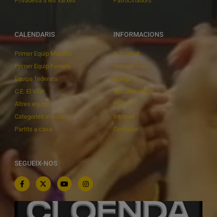
Privadesa a les xarxes
Patrocinadors
CALENDARIS
INFORMACIONS
Primer Equip Masculí
Actualitat
Primer Equip Femení
Inscripcions
Equips federats
Botiga
C.E. El Vilar
Documentació
Altres equips
Playoff
Categories inferiors
Intranet
Partits a casa
Contacte
SEGUEIX-NOS