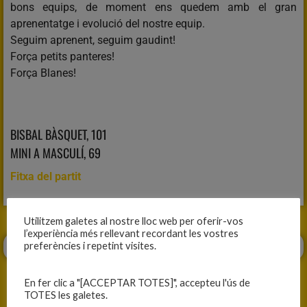
bons equips, de moment ens quedem amb el gran
aprenentatge i evolució del nostre equip.
Seguim aprenent, seguim gaudint!
Força petits panteres!
Força Blanes!
BISBAL BÀSQUET, 101
MINI A MASCULÍ, 69
Fitxa del partit
Utilitzem galetes al nostre lloc web per oferir-vos
l’experiència més rellevant recordant les vostres
preferències i repetint visites.
En fer clic a "[ACCEPTAR TOTES]", accepteu l'ús de
TOTES les galetes.