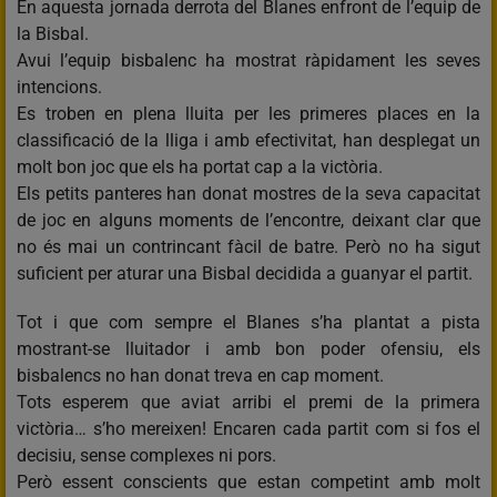
En aquesta jornada derrota del Blanes enfront de l’equip de
la Bisbal.
Avui l’equip bisbalenc ha mostrat ràpidament les seves
intencions.
Es troben en plena lluita per les primeres places en la
classificació de la lliga i amb efectivitat, han desplegat un
molt bon joc que els ha portat cap a la victòria.
Els petits panteres han donat mostres de la seva capacitat
de joc en alguns moments de l’encontre, deixant clar que
no és mai un contrincant fàcil de batre. Però no ha sigut
suficient per aturar una Bisbal decidida a guanyar el partit.
Tot i que com sempre el Blanes s’ha plantat a pista
mostrant-se lluitador i amb bon poder ofensiu, els
bisbalencs no han donat treva en cap moment.
Tots esperem que aviat arribi el premi de la primera
victòria… s’ho mereixen! Encaren cada partit com si fos el
decisiu, sense complexes ni pors.
Però essent conscients que estan competint amb molt