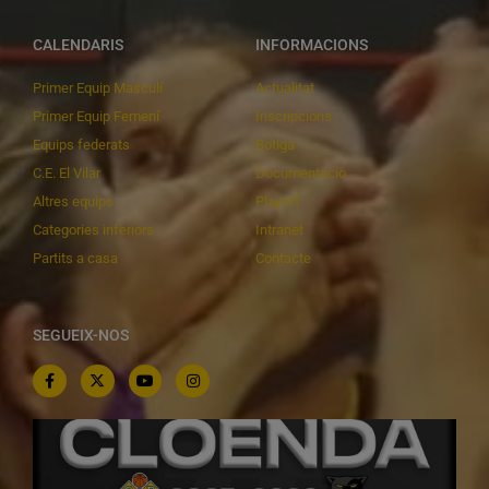
CALENDARIS
INFORMACIONS
Primer Equip Masculí
Actualitat
Primer Equip Femení
Inscripcions
Equips federats
Botiga
C.E. El Vilar
Documentació
Altres equips
Playoff
Categories inferiors
Intranet
Partits a casa
Contacte
SEGUEIX-NOS