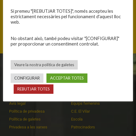
ANTERIOR
SEGÜENT
Si premeu "[REBUTJAR TOTES]", només accepteu les
estrictament necessàries pel funcionament d'aquest lloc
DOMINI ABSOLUT
FINS L’ÚLTIM MINUT
web.
No obstant això, també podeu visitar "[CONFIGURAR]"
per proporcionar un consentiment controlat.
Veure la nostra política de galetes
CLUB
EQUIPS
CONFIGURAR
ACCEPTAR TOTES
Història
Primer equip masculí
Organització
Primer equip femení
REBUTJAR TOTES
Publicacions
Equips masculins
Avís legal
Equips femenins
Política de privadesa
C.E. El Vilar
Política de galetes
Escola
Privadesa a les xarxes
Patrocinadors