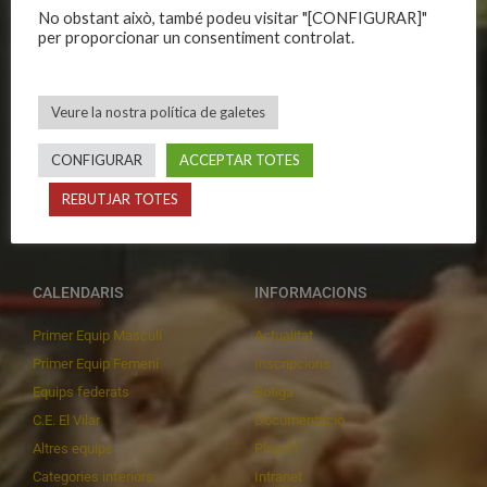
CLUB
EQUIPS
No obstant això, també podeu visitar "[CONFIGURAR]"
per proporcionar un consentiment controlat.
Història
Primer equip masculí
Organització
Primer equip femení
Publicacions
Equips masculins
Veure la nostra política de galetes
Avís legal
Equips femenins
CONFIGURAR
ACCEPTAR TOTES
Política de privadesa
C.E. El Vilar
Política de galetes
Escola
REBUTJAR TOTES
Privadesa a les xarxes
Patrocinadors
CALENDARIS
INFORMACIONS
Primer Equip Masculí
Actualitat
Primer Equip Femení
Inscripcions
Equips federats
Botiga
C.E. El Vilar
Documentació
Altres equips
Playoff
Categories inferiors
Intranet