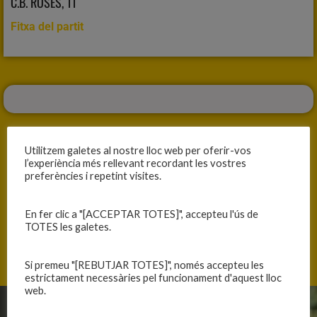
C.B. ROSES, 11
Fitxa del partit
Utilitzem galetes al nostre lloc web per oferir-vos
l’experiència més rellevant recordant les vostres
preferències i repetint visites.
ANTERIOR
SEGÜENT
VICTÒRIA CONTRA PRONÒSTIC
CLARA DERROTA
En fer clic a "[ACCEPTAR TOTES]", accepteu l'ús de
TOTES les galetes.
Si premeu "[REBUTJAR TOTES]", només accepteu les
estrictament necessàries pel funcionament d'aquest lloc
web.