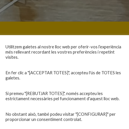
Utilitzem galetes al nostre lloc web per oferir-vos l’experiència
més rellevant recordant les vostres preferències i repetint
visites.
En fer clic a "[ACCEPTAR TOTES]", accepteu l'ús de TOTES les
galetes.
Si premeu "[REBUTJAR TOTES]", només accepteu les
estrictament necessàries pel funcionament d'aquest lloc web.
No obstant això, també podeu visitar "[CONFIGURAR]" per
proporcionar un consentiment controlat.