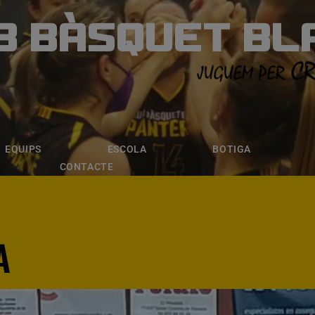
B BÀSQUET BL
ÀSQUET BLANE
ESCOLA
BOTIGA
INSCRIPCI
EQUIPS
ESCOLA
BOTIGA
CONTACTE
A