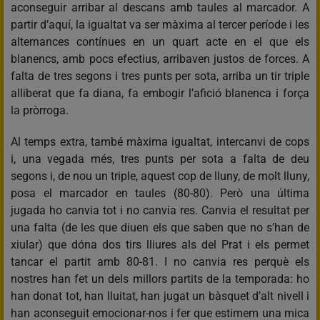
aconseguir arribar al descans amb taules al marcador. A
partir d’aquí, la igualtat va ser màxima al tercer període i les
alternances contínues en un quart acte en el que els
blanencs, amb pocs efectius, arribaven justos de forces. A
falta de tres segons i tres punts per sota, arriba un tir triple
alliberat que fa diana, fa embogir l’afició blanenca i força
la pròrroga.
Al temps extra, també màxima igualtat, intercanvi de cops
i, una vegada més, tres punts per sota a falta de deu
segons i, de nou un triple, aquest cop de lluny, de molt lluny,
posa el marcador en taules (80-80). Però una última
jugada ho canvia tot i no canvia res. Canvia el resultat per
una falta (de les que diuen els que saben que no s’han de
xiular) que dóna dos tirs lliures als del Prat i els permet
tancar el partit amb 80-81. I no canvia res perquè els
nostres han fet un dels millors partits de la temporada: ho
han donat tot, han lluitat, han jugat un bàsquet d’alt nivell i
han aconseguit emocionar-nos i fer que estimem una mica