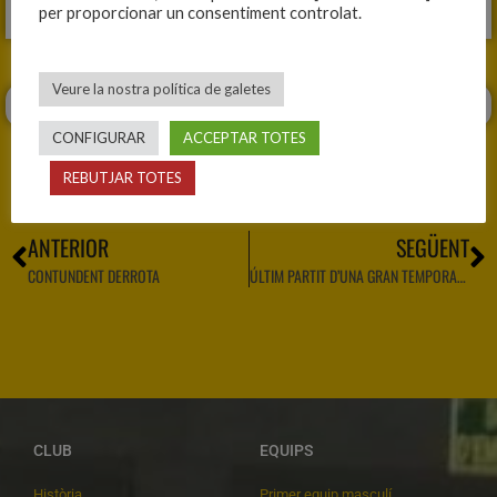
per proporcionar un consentiment controlat.
Veure la nostra política de galetes
CONFIGURAR
ACCEPTAR TOTES
REBUTJAR TOTES
ANTERIOR
SEGÜENT
CONTUNDENT DERROTA
ÚLTIM PARTIT D’UNA GRAN TEMPORADA
CLUB
EQUIPS
Història
Primer equip masculí