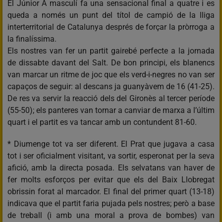
El Júnior A masculí fa una sensacional final a quatre i es
queda a només un punt del títol de campió de la lliga
interterritorial de Catalunya després de forçar la pròrroga a
la finalíssima.
Els nostres van fer un partit gairebé perfecte a la jornada
de dissabte davant del Salt. De bon principi, els blanencs
van marcar un ritme de joc que els verd-i-negres no van ser
capaços de seguir: al descans ja guanyàvem de 16 (41-25).
De res va servir la reacció dels del Gironès al tercer període
(55-50); els panteres van tornar a canviar de marxa a l’últim
quart i el partit es va tancar amb un contundent 81-60.
* Diumenge tot va ser diferent. El Prat que jugava a casa
tot i ser oficialment visitant, va sortir, esperonat per la seva
afició, amb la directa posada. Els selvatans van haver de
fer molts esforços per evitar que els del Baix Llobregat
obrissin forat al marcador. El final del primer quart (13-18)
indicava que el partit faria pujada pels nostres; però a base
de treball (i amb una moral a prova de bombes) van