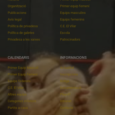
Organització
Primer equip femení
Publicacions
Equips masculins
Avís legal
Equips femenins
Política de privadesa
C.E. El Vilar
Política de galetes
Escola
Privadesa a les xarxes
Patrocinadors
CALENDARIS
INFORMACIONS
Primer Equip Masculí
Actualitat
Primer Equip Femení
Inscripcions
Equips federats
Botiga
C.E. El Vilar
Documentació
Altres equips
Playoff
Categories inferiors
Intranet
Partits a casa
Contacte