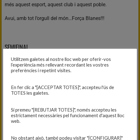
més aquest esport, aquest club i aquest poble.
Avui, amb tot l’orgull del món…Força Blanes!!!
SEMIFINAL
JÚNIOR A MASCULÍ, 81
Utilitzem galetes al nostre lloc web per oferir-vos
l’experiència més rellevant recordant les vostres
C.B. SALT, 60
preferències i repetint visites.
Fitxa del partit
En fer clic a "[ACCEPTAR TOTES]", accepteu l'ús de
TOTES les galetes.
FINAL
Si premeu "[REBUTJAR TOTES]", només accepteu les
estrictament necessàries pel funcionament d'aquest lloc
JÚNIOR A MASCULÍ, 80
web.
C.B. PRAT, 81
Fitxa del partit
No obstant això, també podeu visitar "[CONFIGURAR]"