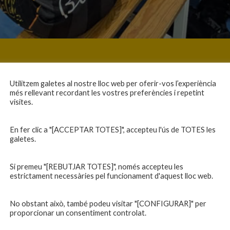
Utilitzem galetes al nostre lloc web per oferir-vos l’experiència
més rellevant recordant les vostres preferències i repetint
visites.
En fer clic a "[ACCEPTAR TOTES]", accepteu l'ús de TOTES les
galetes.
Si premeu "[REBUTJAR TOTES]", només accepteu les
estrictament necessàries pel funcionament d'aquest lloc web.
No obstant això, també podeu visitar "[CONFIGURAR]" per
proporcionar un consentiment controlat.