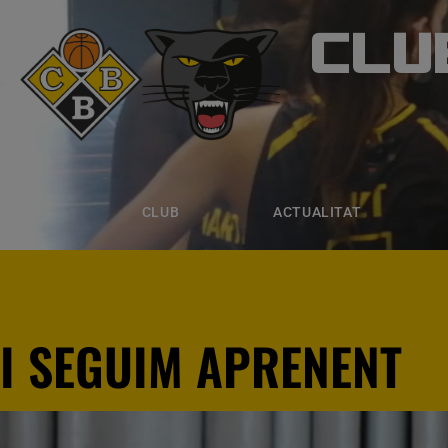
CLU
CLUB B
CLUB
ACTUALITAT
EQUIPS
CLUB
ACTUALITAT
I SEGUIM APRENENT