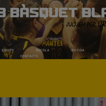
B BÀSQUET BL
ÀSQUET BLANE
ESCOLA
BOTIGA
INSCRIPCI
EQUIPS
ESCOLA
BOTIGA
CONTACTE