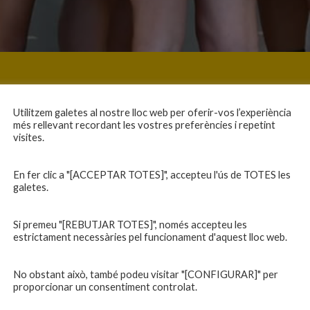
Utilitzem galetes al nostre lloc web per oferir-vos l’experiència
més rellevant recordant les vostres preferències i repetint
visites.
En fer clic a "[ACCEPTAR TOTES]", accepteu l'ús de TOTES les
galetes.
Si premeu "[REBUTJAR TOTES]", només accepteu les
estrictament necessàries pel funcionament d'aquest lloc web.
No obstant això, també podeu visitar "[CONFIGURAR]" per
proporcionar un consentiment controlat.