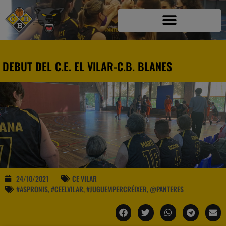
DEBUT DEL C.E. EL VILAR-C.B. BLANES
24/10/2021
CE VILAR
#ASPRONIS
,
#CEELVILAR
,
#JUGUEMPERCRÉIXER
,
@PANTERES