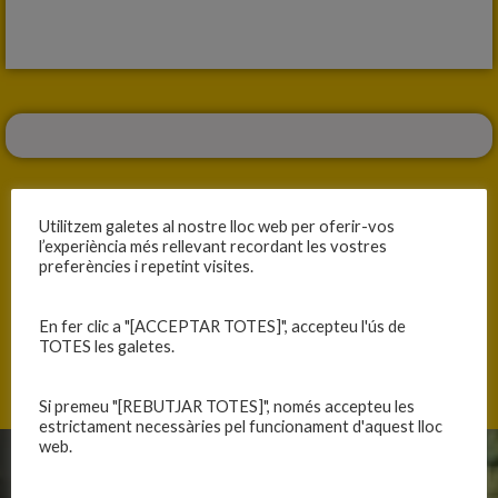
Utilitzem galetes al nostre lloc web per oferir-vos
l’experiència més rellevant recordant les vostres
preferències i repetint visites.
ANTERIOR
SEGÜENT
RESUMS DE LA JORNADA DEL 23 I 24 D’OCTUBRE DE 2021
RESULTATS DE LES JORNADES DEL 23 I 24 D’OCTUBRE DE 2021
En fer clic a "[ACCEPTAR TOTES]", accepteu l'ús de
TOTES les galetes.
Si premeu "[REBUTJAR TOTES]", només accepteu les
estrictament necessàries pel funcionament d'aquest lloc
web.
CLUB
EQUIPS