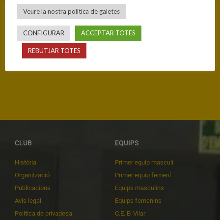
Veure la nostra política de galetes
CONFIGURAR
ACCEPTAR TOTES
ANTERIOR
SEGÜENT
REBUTJAR TOTES
DUEL ENTRE LES CADETS
ÈPICA LLUITA SENSE PREMI
CLUB
EQUIPS
Història
Primer equip masculí
Organització
Primer equip femení
Publicacions
Equips masculins
Avís legal
Equips femenins
Política de privadesa
C.E. El Vilar