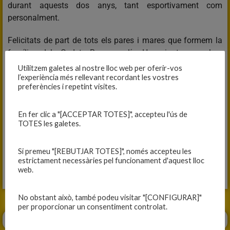
durant aquests dos anys, tant esportivament com
personalment.
Felicitats de part de tots els pares i mares que formem la
família del Cadet B masculí. Ha sigut un plaer
acompanyar-vos en aquest viatge durant aquests dos
Utilitzem galetes al nostre lloc web per oferir-vos
anys.
l’experiència més rellevant recordant les vostres
preferències i repetint visites.
Per sempre Panteres!!!
En fer clic a "[ACCEPTAR TOTES]", accepteu l'ús de
TOTES les galetes.
CADET B MASCULÍ, 48
NOU CAULÈS, 62
Si premeu "[REBUTJAR TOTES]", només accepteu les
estrictament necessàries pel funcionament d'aquest lloc
Fitxa del partit
web.
No obstant això, també podeu visitar "[CONFIGURAR]"
per proporcionar un consentiment controlat.