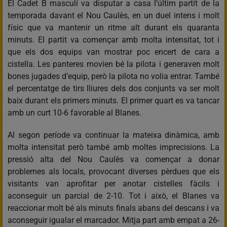
El Cadet B masculí va disputar a casa l’últim partit de la
temporada davant el Nou Caulès, en un duel intens i molt
físic que va mantenir un ritme alt durant els quaranta
minuts. El partit va començar amb molta intensitat, tot i
que els dos equips van mostrar poc encert de cara a
cistella. Les panteres movien bé la pilota i generaven molt
bones jugades d’equip, però la pilota no volia entrar. També
el percentatge de tirs lliures dels dos conjunts va ser molt
baix durant els primers minuts. El primer quart es va tancar
amb un curt 10-6 favorable al Blanes.
Al segon període va continuar la mateixa dinàmica, amb
molta intensitat però també amb moltes imprecisions. La
pressió alta del Nou Caulès va començar a donar
problemes als locals, provocant diverses pèrdues que els
visitants van aprofitar per anotar cistelles fàcils i
aconseguir un parcial de 2-10. Tot i això, el Blanes va
reaccionar molt bé als minuts finals abans del descans i va
aconseguir igualar el marcador. Mitja part amb empat a 26-