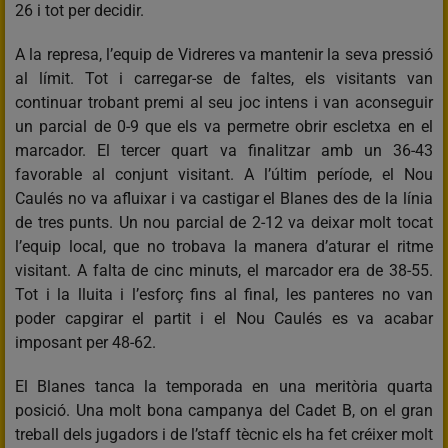
26 i tot per decidir.
A la represa, l’equip de Vidreres va mantenir la seva pressió
al límit. Tot i carregar-se de faltes, els visitants van
continuar trobant premi al seu joc intens i van aconseguir
un parcial de 0-9 que els va permetre obrir escletxa en el
marcador. El tercer quart va finalitzar amb un 36-43
favorable al conjunt visitant. A l’últim període, el Nou
Caulés no va afluixar i va castigar el Blanes des de la línia
de tres punts. Un nou parcial de 2-12 va deixar molt tocat
l’equip local, que no trobava la manera d’aturar el ritme
visitant. A falta de cinc minuts, el marcador era de 38-55.
Tot i la lluita i l’esforç fins al final, les panteres no van
poder capgirar el partit i el Nou Caulés es va acabar
imposant per 48-62.
El Blanes tanca la temporada en una meritòria quarta
posició. Una molt bona campanya del Cadet B, on el gran
treball dels jugadors i de l’staff tècnic els ha fet créixer molt