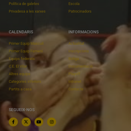
Política de galetes
Escola
Privadesa a les xarxes
Patrocinadors
CALENDARIS
INFORMACIONS
Primer Equip Masculí
Actualitat
Primer Equip Femení
Inscripcions
Equips federats
Botiga
C.E. El Vilar
Documentació
Altres equips
Playoff
Categories inferiors
Intranet
Partits a casa
Contacte
SEGUEIX-NOS