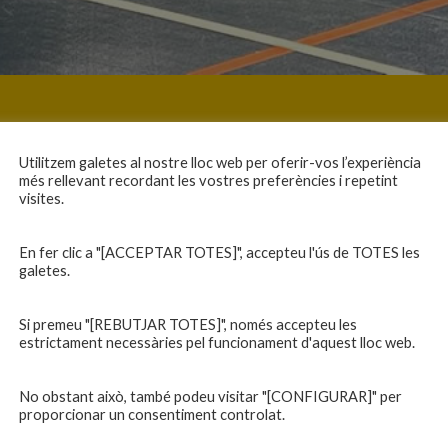
Utilitzem galetes al nostre lloc web per oferir-vos l’experiència
més rellevant recordant les vostres preferències i repetint
visites.
En fer clic a "[ACCEPTAR TOTES]", accepteu l'ús de TOTES les
galetes.
Si premeu "[REBUTJAR TOTES]", només accepteu les
estrictament necessàries pel funcionament d'aquest lloc web.
No obstant això, també podeu visitar "[CONFIGURAR]" per
proporcionar un consentiment controlat.