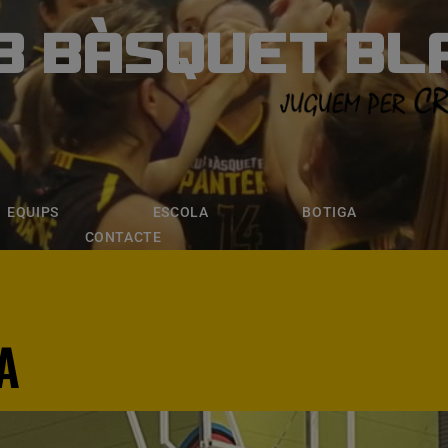
B BÀSQUET BL
ÀSQUET BLANE
ESCOLA
BOTIGA
INSCRIPCI
EQUIPS
ESCOLA
BOTIGA
CONTACTE
A