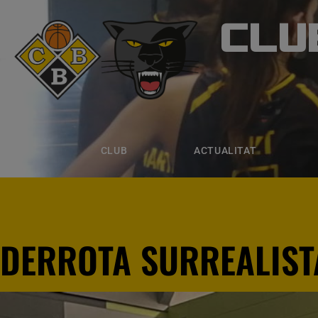
CLU
CLUB B
CLUB
ACTUALITAT
EQUIPS
CLUB
ACTUALITAT
DERROTA SURREALIST