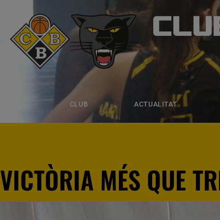
CLU
CLUB B
CLUB
ACTUALITAT
EQUIPS
CLUB
ACTUALITAT
VICTÒRIA MÉS QUE T