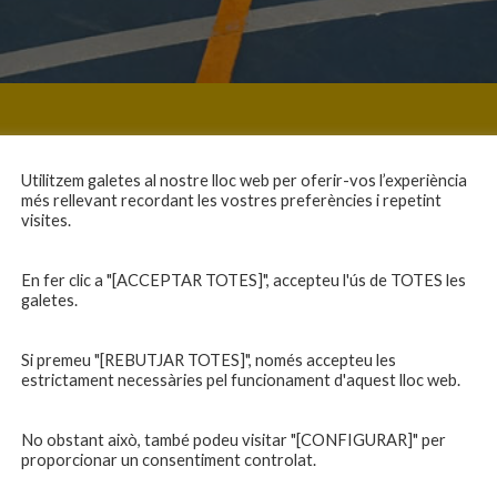
Utilitzem galetes al nostre lloc web per oferir-vos l’experiència
més rellevant recordant les vostres preferències i repetint
visites.
En fer clic a "[ACCEPTAR TOTES]", accepteu l'ús de TOTES les
galetes.
Si premeu "[REBUTJAR TOTES]", només accepteu les
estrictament necessàries pel funcionament d'aquest lloc web.
No obstant això, també podeu visitar "[CONFIGURAR]" per
proporcionar un consentiment controlat.