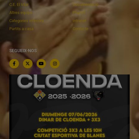
C.E. El Vilar
Documentació
Altres equips
Playoff
Categories inferiors
Intranet
Partits a casa
Contacte
SEGUEIX-NOS