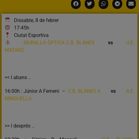
Dissabte, 8 de febrer
17:45h
Ciutat Esportiva
MURALLA ÒPTICA C.B. BLANES
vs
U.E.
MATARÓ
<< I abans ..
16:00h : Júnior A Femení –
C.B. BLANES A
vs
A.E.
MINGUELLA
>> I després ..