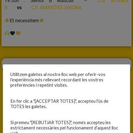
19:30h : Sènior B Masculí –
C.B. BLANES
B
vs
C.E. MARISTES GIRONA
Et necessitem
Utilitzem galetes al nostre lloc web per oferir-vos
l’experiència més rellevant recordant les vostres
preferències i repetint visites.
ANTERIOR
SEGÜENT
En fer clic a "[ACCEPTAR TOTES]", accepteu l'ús de
TOTES les galetes.
PARTITS A LA CIUTAT ESPORTIVA
DIA DE PARTIT
Si premeu "[REBUTJAR TOTES]", només accepteu les
estrictament necessàries pel funcionament d'aquest lloc