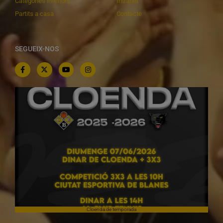
Categories inferiors
Intranet
Partits a casa
Contacte
SEGUEIX-NOS
Cloenda de temporada