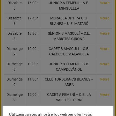
Dissabte
16:00h
JÚNIOR A FEMENÍ – A.E.
Veure
8
MINGUELLA
Dissabte
17:45h
MURALLA ÒPTICA C.B.
Veure
8
BLANES – U.E. MATARÓ
Dissabte
19:30h
SÈNIOR B MASCULÍ – C.E.
Veure
8
MARISTES GIRONA
Diumenge
10:00h
CADET B MASCULÍ – C.E.
Veure
9
CALDES DE MALAVELLA
Diumenge
10:00h
JÚNIOR B FEMENÍ – C.B.
Veure
9
CAMPDEVÀNOL
Diumenge
11:30h
CEEB TORDERA-CB BLANES –
Veure
9
ADBA
Diumenge
12:00h
CADET A FEMENÍ – C.B. LA
Veure
9
VALL DEL TERRI
Diumenge
12:00h
SÈNIOR C MASCULÍ – C.B. LA
Veure
Utilitzem galetes al nostre lloc web per oferir-vos
9
VALL D’EN BAS