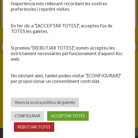
l’experiència més rellevant recordant les vostres
preferències i repetint visites.
Vine i gaudeix del millor bàsquet!
En fer clic a "[ACCEPTAR TOTES]", accepteu l'ús de
TOTES les galetes.
Si premeu "[REBUTJAR TOTES]", només accepteu les
estrictament necessàries pel funcionament d'aquest lloc
web.
No obstant això, també podeu visitar "[CONFIGURAR]"
per proporcionar un consentiment controlat.
ANTERIOR
SEGÜENT
TERCERA VICTÒRIA A LA FASE
DIA DE PARTIT
Veure la nostra política de galetes
CONFIGURAR
ACCEPTAR TOTES
REBUTJAR TOTES