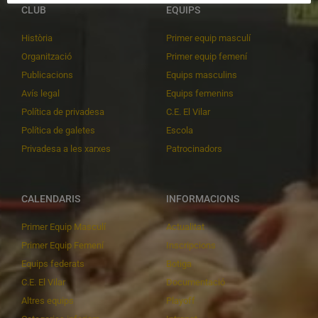
CLUB
EQUIPS
Història
Primer equip masculí
Organització
Primer equip femení
Publicacions
Equips masculins
Avís legal
Equips femenins
Política de privadesa
C.E. El Vilar
Política de galetes
Escola
Privadesa a les xarxes
Patrocinadors
CALENDARIS
INFORMACIONS
Primer Equip Masculí
Actualitat
Primer Equip Femení
Inscripcions
Equips federats
Botiga
C.E. El Vilar
Documentació
Altres equips
Playoff