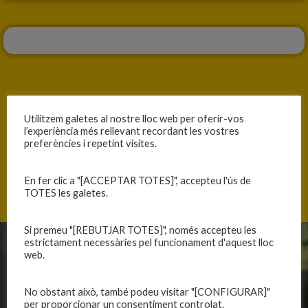
Utilitzem galetes al nostre lloc web per oferir-vos
ANTERIOR
SEGÜENT
l’experiència més rellevant recordant les vostres
preferències i repetint visites.
DONEM IMPORTÀNCIA A LA NUTRICIÓ DELS ESPORTISTES
MOR KOBE BRYANT
En fer clic a "[ACCEPTAR TOTES]", accepteu l'ús de
TOTES les galetes.
Si premeu "[REBUTJAR TOTES]", només accepteu les
estrictament necessàries pel funcionament d'aquest lloc
web.
CLUB
EQUIPS
Història
Primer equip masculí
No obstant això, també podeu visitar "[CONFIGURAR]"
Organització
Primer equip femení
per proporcionar un consentiment controlat.