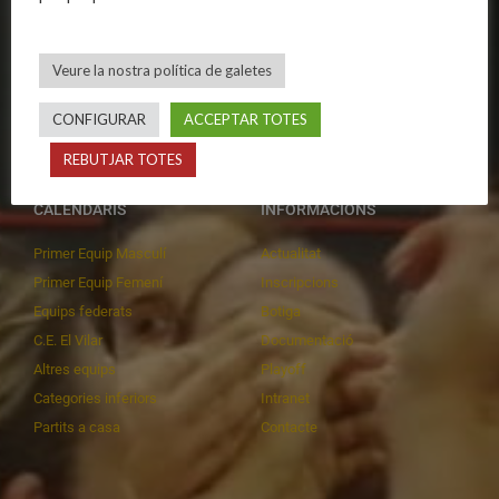
Publicacions
Equips masculins
Avís legal
Equips femenins
Veure la nostra política de galetes
Política de privadesa
C.E. El Vilar
Política de galetes
Escola
CONFIGURAR
ACCEPTAR TOTES
Privadesa a les xarxes
Patrocinadors
REBUTJAR TOTES
CALENDARIS
INFORMACIONS
Primer Equip Masculí
Actualitat
Primer Equip Femení
Inscripcions
Equips federats
Botiga
C.E. El Vilar
Documentació
Altres equips
Playoff
Categories inferiors
Intranet
Partits a casa
Contacte