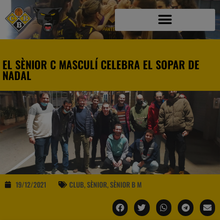
EL SÈNIOR C MASCULÍ CELEBRA EL SOPAR DE
NADAL
19/12/2021
CLUB
,
SÈNIOR
,
SÈNIOR B M