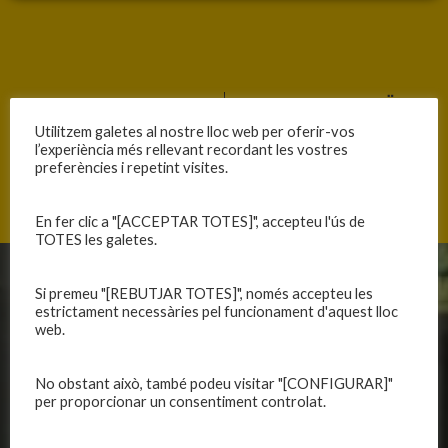
ANTERIOR
SEGÜENT
SOPAR DE NADAL DEL JÚNIOR B MASCULÍ
CRÒNIQUES DE LA DARRERA JORNADA DE L’ANY
Utilitzem galetes al nostre lloc web per oferir-vos
l’experiència més rellevant recordant les vostres
preferències i repetint visites.
En fer clic a "[ACCEPTAR TOTES]", accepteu l'ús de
TOTES les galetes.
CLUB
EQUIPS
Si premeu "[REBUTJAR TOTES]", només accepteu les
estrictament necessàries pel funcionament d'aquest lloc
web.
Història
Primer equip masculí
Organització
Primer equip femení
Publicacions
Equips masculins
No obstant això, també podeu visitar "[CONFIGURAR]"
per proporcionar un consentiment controlat.
Avís legal
Equips femenins
Política de privadesa
C.E. El Vilar