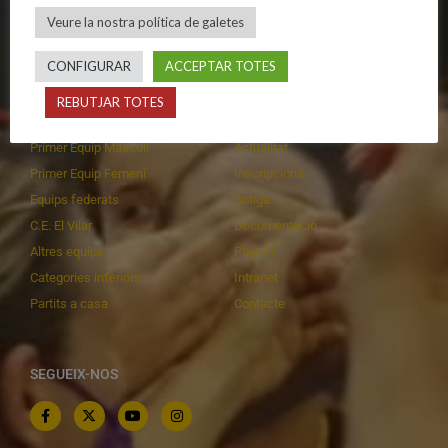
Política de galetes
Escola
Veure la nostra política de galetes
Privadesa a les xarxes
Patrocinadors
CONFIGURAR
ACCEPTAR TOTES
REBUTJAR TOTES
CALENDARIS
INFORMACIONS
Primer Equip Masculí
Actualitat
Primer Equip Femení
Inscripcions
Equips federats
Botiga
C.E. El Vilar
Documentació
Altres equips
Playoff
Categories inferiors
Intranet
Partits a casa
Contacte
SEGUEIX-NOS