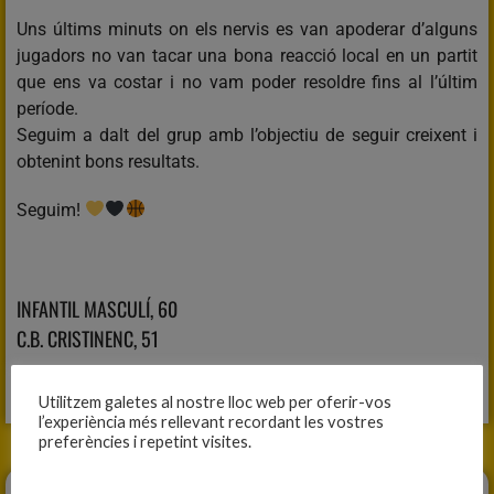
Uns últims minuts on els nervis es van apoderar d’alguns
jugadors no van tacar una bona reacció local en un partit
que ens va costar i no vam poder resoldre fins al l’últim
període.
Seguim a dalt del grup amb l’objectiu de seguir creixent i
obtenint bons resultats.
Seguim!
INFANTIL MASCULÍ, 60
C.B. CRISTINENC, 51
Fitxa del partit
Utilitzem galetes al nostre lloc web per oferir-vos
l’experiència més rellevant recordant les vostres
preferències i repetint visites.