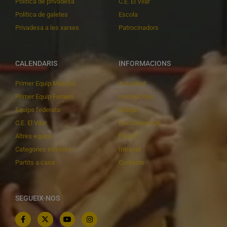
Política de privadesa
C.E. El Vilar
Política de galetes
Escola
Privadesa a les xarxes
Patrocinadors
CALENDARIS
INFORMACIONS
Primer Equip Masculí
Actualitat
Primer Equip Femení
Inscripcions
Equips federats
Botiga
C.E. El Vilar
Documentació
Altres equips
Playoff
Categories inferiors
Intranet
Partits a casa
Contacte
SEGUEIX-NOS