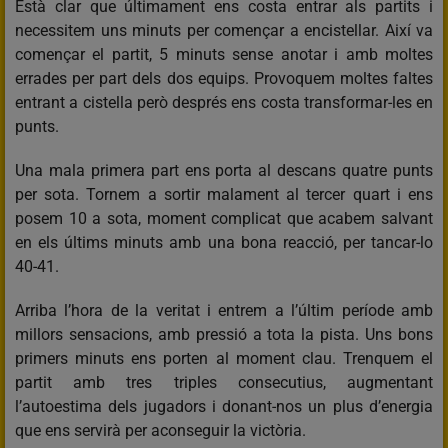
Està clar que últimament ens costa entrar als partits i
necessitem uns minuts per començar a encistellar. Així va
començar el partit, 5 minuts sense anotar i amb moltes
errades per part dels dos equips. Provoquem moltes faltes
entrant a cistella però després ens costa transformar-les en
punts.
Una mala primera part ens porta al descans quatre punts
per sota. Tornem a sortir malament al tercer quart i ens
posem 10 a sota, moment complicat que acabem salvant
en els últims minuts amb una bona reacció, per tancar-lo
40-41.
Arriba l’hora de la veritat i entrem a l’últim període amb
millors sensacions, amb pressió a tota la pista. Uns bons
primers minuts ens porten al moment clau. Trenquem el
partit amb tres triples consecutius, augmentant
l’autoestima dels jugadors i donant-nos un plus d’energia
que ens servirà per aconseguir la victòria.