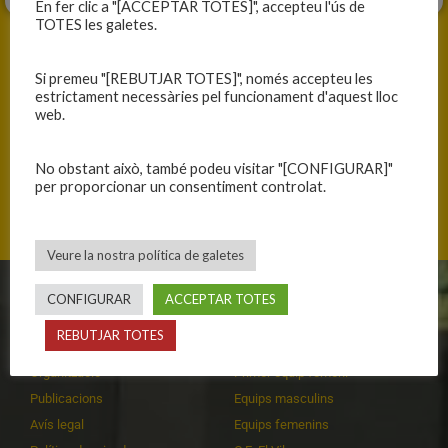
En fer clic a "[ACCEPTAR TOTES]", accepteu l'ús de
TOTES les galetes.
Si premeu "[REBUTJAR TOTES]", només accepteu les
estrictament necessàries pel funcionament d'aquest lloc
web.
ANTERIOR
SEGÜENT
CONTINUEM
TRENCANT LA RATXA
No obstant això, també podeu visitar "[CONFIGURAR]"
per proporcionar un consentiment controlat.
Veure la nostra política de galetes
CONFIGURAR
ACCEPTAR TOTES
CLUB
EQUIPS
REBUTJAR TOTES
Història
Primer equip masculí
Organització
Primer equip femení
Publicacions
Equips masculins
Avís legal
Equips femenins