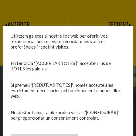
ANTERIOR
SEGÜENT
EMOCIONANT FINS EL FINAL
VICTÒRIA SOFERTA
Utilitzem galetes al nostre lloc web per oferir-vos
l’experiència més rellevant recordant les vostres
preferències i repetint visites.
En fer clic a "[ACCEPTAR TOTES]", accepteu l'ús de
TOTES les galetes.
CLUB
EQUIPS
Si premeu "[REBUTJAR TOTES]", només accepteu les
estrictament necessàries pel funcionament d'aquest lloc
Història
Primer equip masculí
web.
Organització
Primer equip femení
Publicacions
Equips masculins
No obstant això, també podeu visitar "[CONFIGURAR]"
Avís legal
Equips femenins
per proporcionar un consentiment controlat.
Política de privadesa
C.E. El Vilar
Política de galetes
Escola