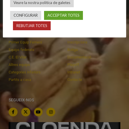
Veure la nostra política de galetes
Privadesa a les xarxes
Patrocinadors
CONFIGURAR
ACCEPTAR TOTES
CALENDARIS
INFORMACIONS
REBUTJAR TOTES
Primer Equip Masculí
Actualitat
Primer Equip Femení
Inscripcions
Equips federats
Botiga
C.E. El Vilar
Documentació
Altres equips
Playoff
Categories inferiors
Intranet
Partits a casa
Contacte
SEGUEIX-NOS