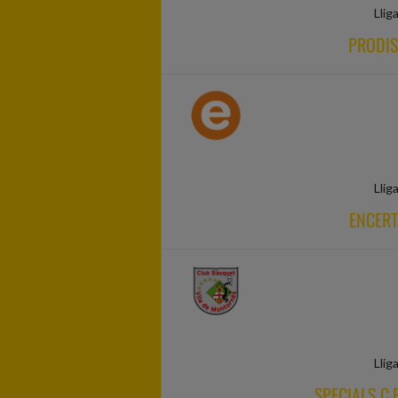
Llig
PRODIS
Llig
ENCERT
Llig
SPECIALS C.