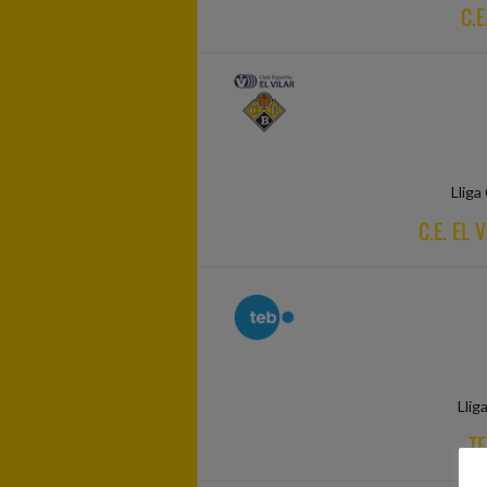
C.E
Lliga
C.E. EL
Llig
TE