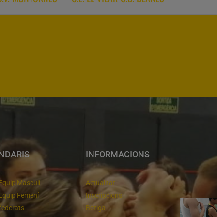
NDARIS
INFORMACIONS
Equip Masculí
Actualitat
Equip Femení
Inscripcions
federats
Botiga