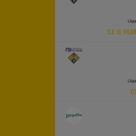
Llig
C.E. EL VIL
Llig
C.