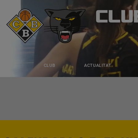
CLU
CLUB B
CLUB
ACTUALITAT
EQUIPS
CLUB
ACTUALITAT