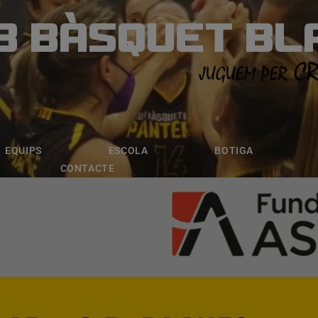
B BÀSQUET BL
ÀSQUET BLANE
ESCOLA
BOTIGA
INSCRIPCI
EQUIPS
ESCOLA
BOTIGA
CONTACTE