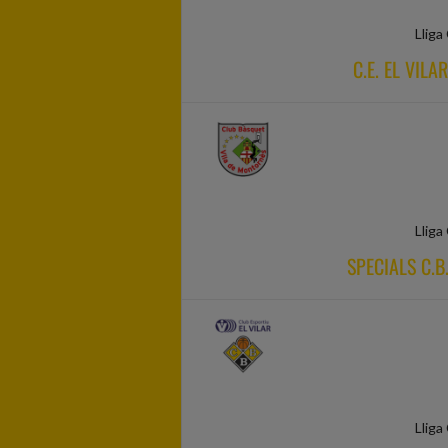
Lliga
C.E. EL VIL
Lliga
SPECIALS C.B
Lliga