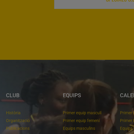
CLUB
EQUIPS
CALE
Història
Primer equip masculí
Primer 
Organització
Primer equip femení
Primer 
Publicacions
Equips masculins
Equips 