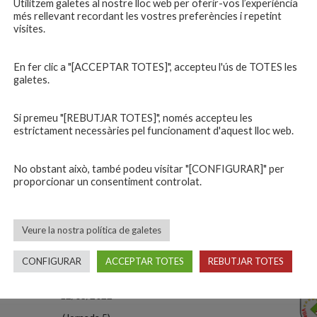
Utilitzem galetes al nostre lloc web per oferir-vos l’experiència
més rellevant recordant les vostres preferències i repetint
29/01/2022
visites.
(Jornada 2)
11
-
8
En fer clic a "[ACCEPTAR TOTES]", accepteu l'ús de TOTES les
galetes.
a Catalana Bàsquet – Copa 2a D – B 2021-22
L VILAR-C.B. BLANES — PRODIS TERRASSA
Si premeu "[REBUTJAR TOTES]", només accepteu les
estrictament necessàries pel funcionament d'aquest lloc web.
12/02/2022
No obstant això, també podeu visitar "[CONFIGURAR]" per
(Jornada 3)
proporcionar un consentiment controlat.
23
-
5
a Catalana Bàsquet – Copa 2a D – B 2021-22
Veure la nostra política de galetes
L VILAR-C.B. BLANES — ENCERT PANTERES
CONFIGURAR
ACCEPTAR TOTES
REBUTJAR TOTES
12/03/2022