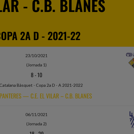
LAR - C.B. BLANES
COPA 2A D - 2021-22
23/10/2021
(Jornada 1)
8
-
10
 Catalana Bàsquet - Copa 2a D - A 2021-2022
PANTERES — C.E. EL VILAR – C.B. BLANES
06/11/2021
(Jornada 2)
18
-
29