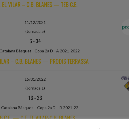
. EL VILAR – C.B. BLANES — TEB C.E.
11/12/2021
(Jornada 5)
6
-
34
 Catalana Bàsquet - Copa 2a D - A 2021-2022
 VILAR – C.B. BLANES — PRODIS TERRASSA
15/01/2022
(Jornada 1)
16
-
26
a Catalana Bàsquet – Copa 2a D – B 2021-22
B C.E. — C.E. EL VILAR-C.B. BLANES